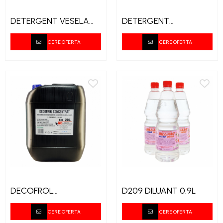
DETERGENT VESELA
DETERGENT
ECONOMIC KONGA 5L
PARDOSEALA 5L
FLOOR SHINE ESENIA
CERE OFERTA
CERE OFERTA
DECOFROL
D209 DILUANT 0.9L
CONCENTRAT 20L
CERE OFERTA
CERE OFERTA