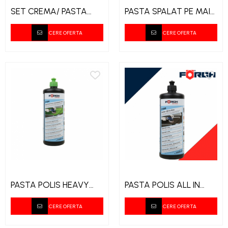
SET CREMA/ PASTA
PASTA SPALAT PE MAINI
SPALAT PE MAINI CU
CITRUS/1L FORCH
DOZATOR FORCH 3l
CERE OFERTA
CERE OFERTA
PASTA POLIS HEAVY
PASTA POLIS ALL IN
P334 FORCH
ONE P388 FORCH
CERE OFERTA
CERE OFERTA