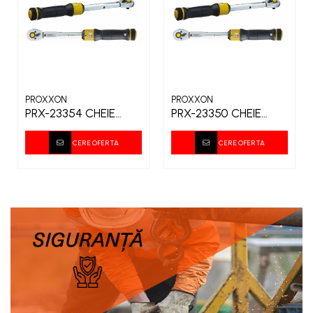
PROXXON
PROXXON
PRX-23354 CHEIE
PRX-23350 CHEIE
DINAMOMETRICA
DINAMOMETRICA
MC320 50-320NM
MC60 3/8 12-60NM
CERE OFERTA
CERE OFERTA