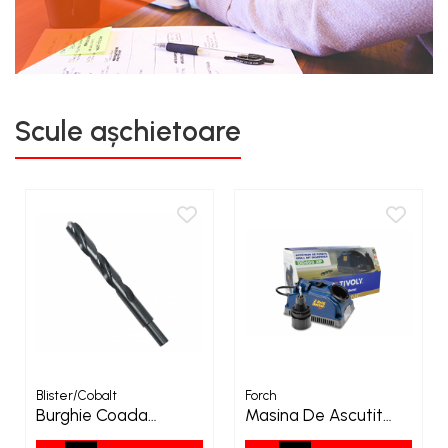
Scule așchietoare
Blister/Cobalt
Forch
Burghie Coada
Masina De Ascutit
Redusa
Burghie DRILL