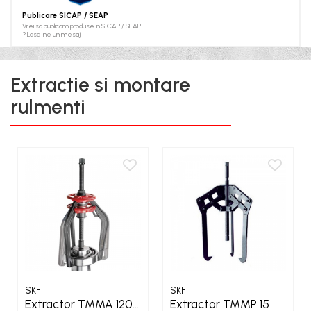
XPA
Publicare SICAP / SEAP
XPB
Vrei sa publicam produse in SICAP / SEAP
? Lasa-ne un mesaj
XPZ
Extractie si montare
rulmenti
SKF
SKF
Extractor TMMA 120
Extractor TMMP 15