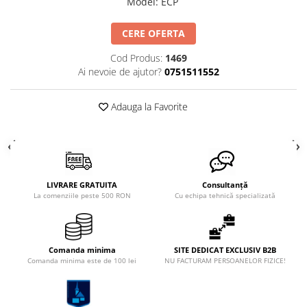
Model
:
ECP
CERE OFERTA
Cod Produs:
1469
Ai nevoie de ajutor?
0751511552
Adauga la Favorite
LIVRARE GRATUITA
Consultanță
La comenziile peste 500 RON
Cu echipa tehnică specializată
Comanda minima
SITE DEDICAT EXCLUSIV B2B
Comanda minima este de 100 lei
NU FACTURAM PERSOANELOR FIZICE!