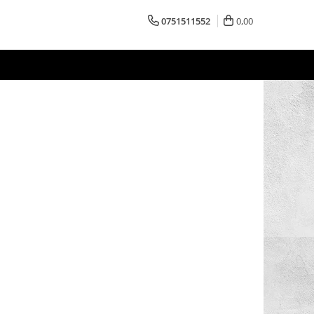
0751511552
0,00