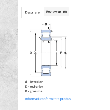
XPZ
Sudura
Review-uri
(0)
Descriere
Scule
Biti
Chei
Chei Cu Clichet
Chei Dinamometrice
Chei Fixe/Combinate
Chei Pentru Filtre
Chei Reglabile
Extractoare/Inductoare
d - interior
Tubulare
D - exterior
Abrazive
B - grosime
Benzi
Informatii conformitate produs
Bureti