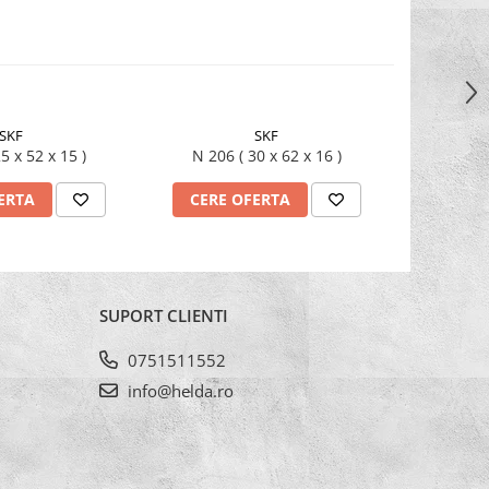
SKF
SKF
05 ( 25 x 52 x 15 )
N 206 ( 30 x 62 x 16 )
ERTA
CERE OFERTA
CERE
SUPORT CLIENTI
0751511552
info@helda.ro