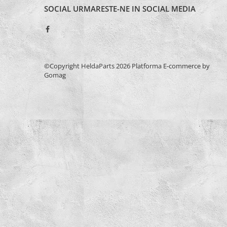
Burghie Stanga
SOCIAL
URMARESTE-NE IN SOCIAL MEDIA
Carote
Ciocane
Clesti
Coliere
©Copyright HeldaParts 2026
Platforma E-commerce by
Antivibratie
Gomag
Arc
Cu doua urechi
De Plastic
Normale
Discuri Taiere
Echipament de lucru
Etansare
Racloare
Manseta
O-ring