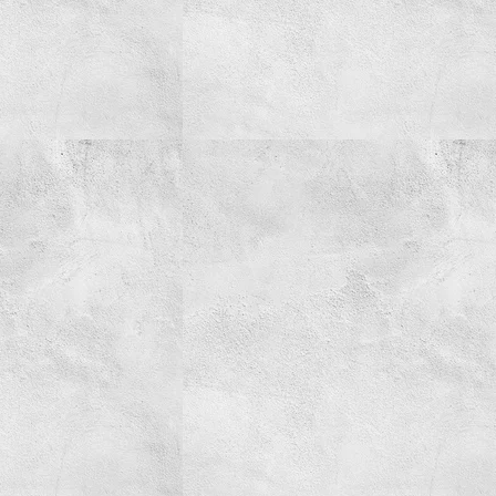
Simering
Spray-uri tehnice
Spuma Activa
AdBlue
Creme/Pasta
Detergenti
Parfum
Tehnica de ridicare
Truse
Vaselina