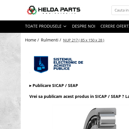
Toate Produsele
TOATE PRODUSELE
DESPRE NOI
CERERE OFERT
Rulmenti
Cu bile
Home /
Rulmenti /
NUP 217 ( 85 x 150 x 28 )
Cu doua randuri de bile
Cu un rand de bile
Contact unghiular
Contact unghiular de precizie
Cu role cilindrice
▸ Publicare SICAP / SEAP
Cu un rand de role
Cu role butoi
Vrei sa publicam acest produs in SICAP / SEAP ? 
Cu role conice
Rulmenti axiali cu role butoi
Rulmenti de presiune