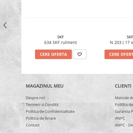
Capete De Slefuit
Discuri
Perii
Pietre
SKF
SK
Adezivi
634 SKF rulment
N 203 ( 
Aditivi
CERE OFERTA
CERE OFER
Burghie
Burghie Beton
Burghie Coada Conica
Burghie Coada Redusa
MAGAZINUL MEU
CLIENTI
Burghie Cobalt
Despre noi
Metode de
Burghie In Trepte
Termeni si Conditii
Politica d
Burghie Lemn
Politica de Confidentialitate
Garantia 
Burghie lungi si extra lungi
Politica de livrare
ANPC
Contact
ANPC - SA
Burghie Metal HSS