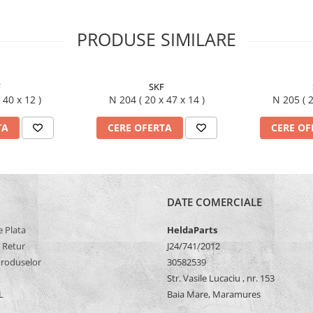
PRODUSE SIMILARE
F
SKF
17 x 40 x 12 )
N 204 ( 20 x 47 x 14 )
N 2
TA
CERE OFERTA
CERE OF
DATE COMERCIALE
 Plata
HeldaParts
e Retur
J24/741/2012
Produselor
30582539
Str. Vasile Lucaciu , nr. 153
L
Baia Mare, Maramures