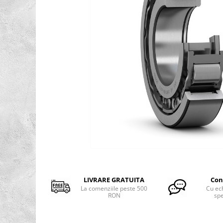
Rulmenti osc. cu role butoi
Curele
Curele trapezoidale
10x
13x
17x
20x
22x
32x
SPA
SPB
SPZ
Distribuie
Curele Dintate
pe
Facebook
AVX
LIVRARE GRATUITA
Con
La comenziile peste 500
Cu ec
BX
RON
spe
XPA
XPB