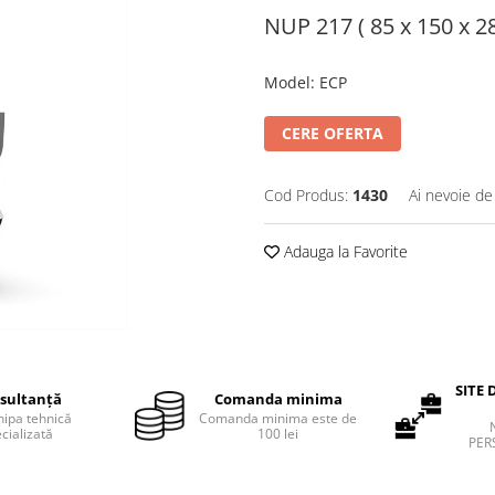
NUP 217 ( 85 x 150 x 28
Model
:
ECP
CERE OFERTA
Cod Produs:
1430
Ai nevoie de
Adauga la Favorite
SITE 
sultanță
Comanda minima
hipa tehnică
Comanda minima este de
cializată
100 lei
PER