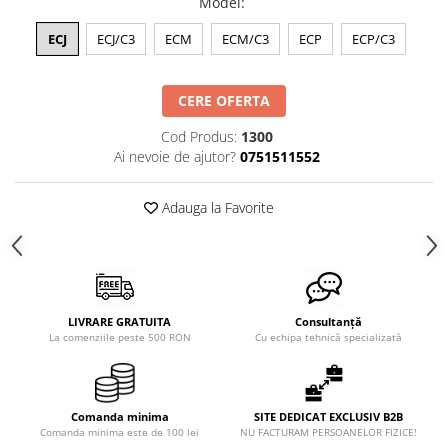
Model
:
XPZ
Sudura
ECJ
ECJ/C3
ECM
ECM/C3
ECP
ECP/C3
Scule
Biti
CERE OFERTA
Chei
Cod Produs:
1300
Chei Cu Clichet
Ai nevoie de ajutor?
0751511552
Chei Dinamometrice
Adauga la Favorite
Chei Fixe/Combinate
Chei Pentru Filtre
Chei Reglabile
Extractoare/Inductoare
LIVRARE GRATUITA
Consultanță
Tubulare
La comenziile peste 500 RON
Cu echipa tehnică specializată
Abrazive
Benzi
Comanda minima
SITE DEDICAT EXCLUSIV B2B
Bureti
Comanda minima este de 100 lei
NU FACTURAM PERSOANELOR FIZICE!