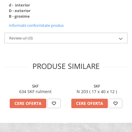
Burghie Stanga
d - interior
D - exterior
Carote
B - grosime
Ciocane
Informatii conformitate produs
Clesti
Coliere
Review-uri
(0)
Antivibratie
Arc
Cu doua urechi
PRODUSE SIMILARE
De Plastic
Normale
SKF
SKF
Discuri Taiere
634 SKF rulment
N 203 ( 17 x 40 x 12 )
Echipament de lucru
CERE OFERTA
CERE OFERTA
Etansare
Racloare
Manseta
O-ring