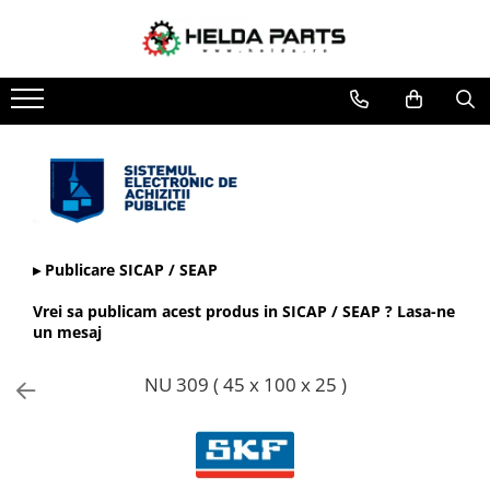
Toate Produsele
Rulmenti
Cu bile
Cu doua randuri de bile
Cu un rand de bile
Contact unghiular
Contact unghiular de precizie
▸ Publicare SICAP / SEAP
Cu role cilindrice
Vrei sa publicam acest produs in SICAP / SEAP ? Lasa-ne
Cu un rand de role
un mesaj
Cu role butoi
NU 309 ( 45 x 100 x 25 )
Cu role conice
Rulmenti axiali cu role butoi
Rulmenti de presiune