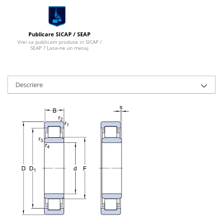
Capete De Slefuit
Discuri
Perii
Publicare SICAP / SEAP
Vrei sa publicam produse in SICAP /
SEAP ? Lasa-ne un mesaj
Pietre
Adezivi
Aditivi
Descriere
Burghie
Burghie Beton
Burghie Coada Conica
Burghie Coada Redusa
Burghie Cobalt
Burghie In Trepte
Burghie Lemn
Burghie lungi si extra lungi
Burghie Metal HSS