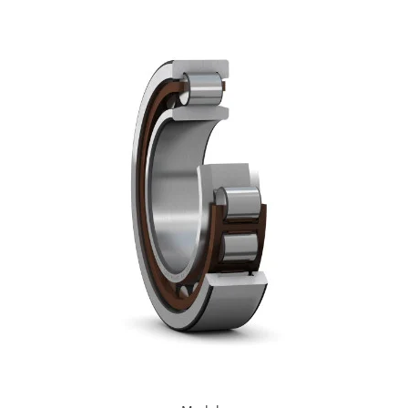
Rulmenti osc. cu role butoi
Curele
Curele trapezoidale
10x
13x
17x
20x
22x
32x
SPA
SPB
SPZ
Curele Dintate
AVX
BX
XPA
XPB