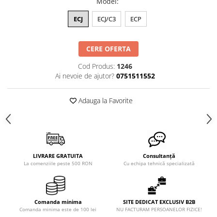
Model
:
ECJ
ECJ/C3
ECP
CERE OFERTA
Cod Produs:
1246
Ai nevoie de ajutor?
0751511552
Adauga la Favorite
LIVRARE GRATUITA
Consultanță
La comenziile peste 500 RON
Cu echipa tehnică specializată
Comanda minima
SITE DEDICAT EXCLUSIV B2B
Comanda minima este de 100 lei
NU FACTURAM PERSOANELOR FIZICE!