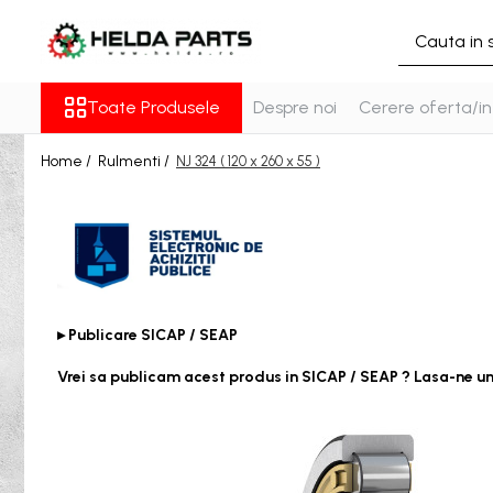
Toate Produsele
Toate Produsele
Despre noi
Cerere oferta/in
Rulmenti
Cu bile
Home /
Rulmenti /
NJ 324 ( 120 x 260 x 55 )
Cu doua randuri de bile
Cu un rand de bile
Contact unghiular
Contact unghiular de precizie
Cu role cilindrice
Cu un rand de role
▸ Publicare SICAP / SEAP
Cu role butoi
Vrei sa publicam acest produs in SICAP / SEAP ? Lasa-ne u
Cu role conice
Rulmenti axiali cu role butoi
Rulmenti de presiune