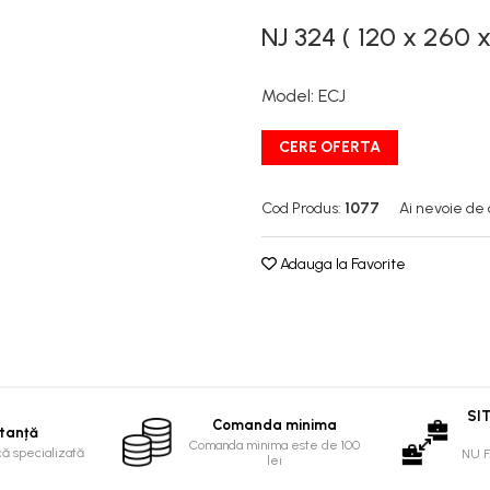
NJ 324 ( 120 x 260 x
Model
:
ECJ
CERE OFERTA
Cod Produs:
1077
Ai nevoie de 
Adauga la Favorite
SI
Comanda minima
tanță
Comanda minima este de 100
că specializată
NU 
lei