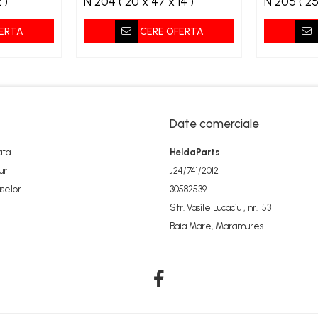
2 )
N 204 ( 20 x 47 x 14 )
N 205
ERTA
CERE OFERTA
Date comerciale
ata
HeldaParts
ur
J24/741/2012
selor
30582539
Str. Vasile Lucaciu , nr. 153
Baia Mare, Maramures