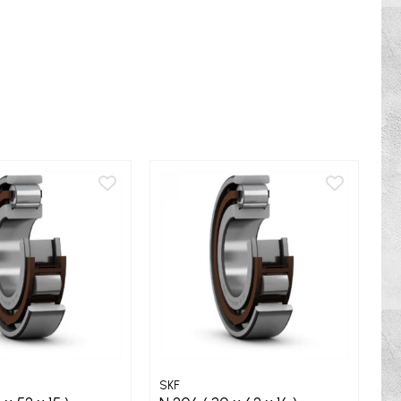
SKF
SK