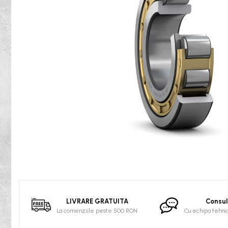
Rulmenti osc. cu role butoi
Curele
Curele trapezoidale
10x
13x
17x
20x
22x
32x
SPA
SPB
SPZ
Distribuie
Curele Dintate
pe
Facebook
AVX
LIVRARE GRATUITA
Consul
BX
La comenziile peste 500 RON
Cu echipa tehni
XPA