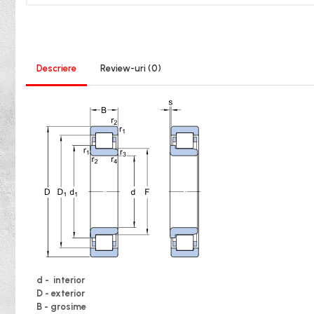
XPB
XPZ
Sudura
Scule
Descriere
Review-uri
(0)
Biti
Chei
Chei Cu Clichet
Chei Dinamometrice
Chei Fixe/Combinate
Chei Pentru Filtre
Chei Reglabile
Extractoare/Inductoare
Tubulare
d - interior
Abrazive
D - exterior
Benzi
B - grosime