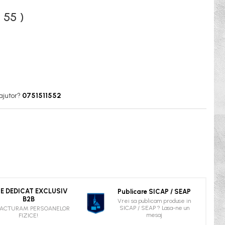
 55 )
ajutor?
0751511552
TE DEDICAT EXCLUSIV
Publicare SICAP / SEAP
B2B
Vrei sa publicam produse in
SICAP / SEAP ? Lasa-ne un
FACTURAM PERSOANELOR
mesaj
FIZICE!