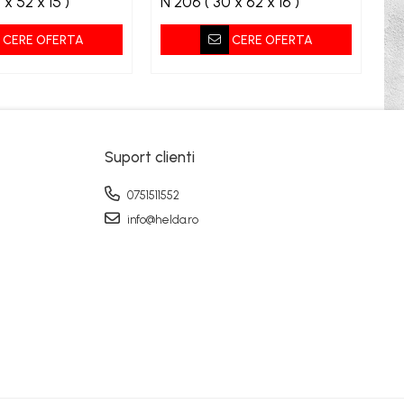
 ( 25 x 52 x 15 )
N 206 ( 30 x 62 x 16 )
CERE OFERTA
CERE OFERTA
Suport clienti
0751511552
info@helda.ro