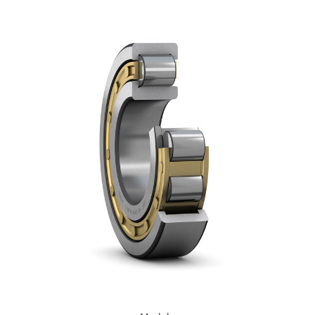
Rulmenti osc. cu role butoi
Curele
Curele trapezoidale
10x
13x
17x
20x
22x
32x
SPA
SPB
SPZ
Curele Dintate
AVX
BX
XPA
XPB