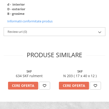
Burghie Stanga
d - interior
D - exterior
Carote
B - grosime
Ciocane
Informatii conformitate produs
Clesti
Coliere
Review-uri
(0)
Antivibratie
Arc
Cu doua urechi
PRODUSE SIMILARE
De Plastic
Normale
SKF
SKF
Discuri Taiere
634 SKF rulment
N 203 ( 17 x 40 x 12 )
Echipament de lucru
CERE OFERTA
CERE OFERTA
Etansare
Racloare
Manseta
O-ring