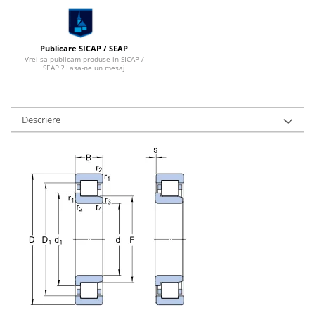
Capete De Slefuit
Discuri
Perii
Publicare SICAP / SEAP
Vrei sa publicam produse in SICAP /
SEAP ? Lasa-ne un mesaj
Pietre
Adezivi
Aditivi
Descriere
Burghie
Burghie Beton
Burghie Coada Conica
Burghie Coada Redusa
Burghie Cobalt
Burghie In Trepte
Burghie Lemn
Burghie lungi si extra lungi
Burghie Metal HSS