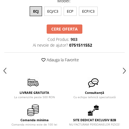
Model
:
ECJ
ECJ/C3
ECP
ECP/C3
CERE OFERTA
Cod Produs:
903
Ai nevoie de ajutor?
0751511552
Adauga la Favorite
LIVRARE GRATUITA
Consultanță
La comenziile peste 500 RON
Cu echipa tehnică specializată
Comanda minima
SITE DEDICAT EXCLUSIV B2B
Comanda minima este de 100 lei
NU FACTURAM PERSOANELOR FIZICE!