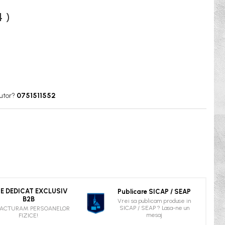
 )
utor?
0751511552
TE DEDICAT EXCLUSIV
Publicare SICAP / SEAP
B2B
Vrei sa publicam produse in
SICAP / SEAP ? Lasa-ne un
FACTURAM PERSOANELOR
mesaj
FIZICE!