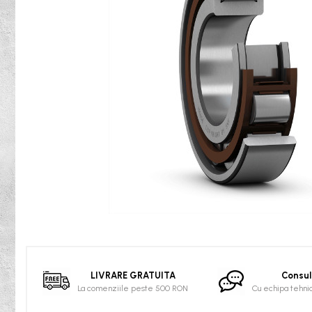
Rulmenti osc. cu role butoi
Curele
Curele trapezoidale
10x
13x
17x
20x
22x
32x
SPA
SPB
SPZ
Distribuie
Curele Dintate
pe
Facebook
AVX
LIVRARE GRATUITA
Consul
BX
La comenziile peste 500 RON
Cu echipa tehni
XPA