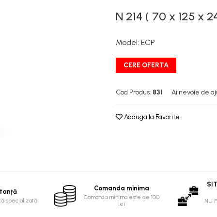
N 214 ( 70 x 125 x 24
Model
:
ECP
CERE OFERTA
Cod Produs:
831
Ai nevoie de aj
Adauga la Favorite
SI
Comanda minima
tanță
Comanda minima este de 100
că specializată
NU 
lei