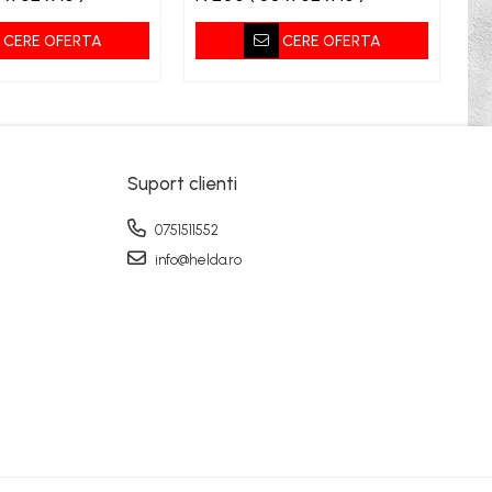
CERE OFERTA
CERE OFERTA
Suport clienti
0751511552
info@helda.ro