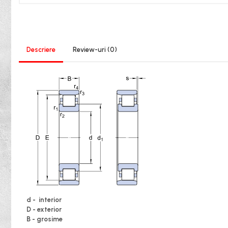
XPB
XPZ
Sudura
Scule
Descriere
Review-uri
(0)
Biti
Chei
Chei Cu Clichet
Chei Dinamometrice
Chei Fixe/Combinate
Chei Pentru Filtre
Chei Reglabile
Extractoare/Inductoare
Tubulare
d - interior
Abrazive
D - exterior
Benzi
B - grosime