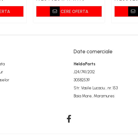
ERTA
CERE OFERTA
Date comerciale
ata
HeldaParts
ur
J24/741/2012
selor
30582539
Str. Vasile Lucaciu , nr. 153
Baia Mare, Maramures