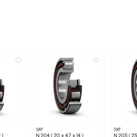
SKF
SKF
2 )
N 204 ( 20 x 47 x 14 )
N 205