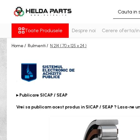
Toate Produsele
Toate Produsele
Despre noi
Cerere oferta/in
Rulmenti
Cu bile
Home /
Rulmenti /
N 214 ( 70 x 125 x 24 )
Cu doua randuri de bile
Cu un rand de bile
Contact unghiular
Contact unghiular de precizie
Cu role cilindrice
Cu un rand de role
▸ Publicare SICAP / SEAP
Cu role butoi
Vrei sa publicam acest produs in SICAP / SEAP ? Lasa-ne u
Cu role conice
Rulmenti axiali cu role butoi
Rulmenti de presiune