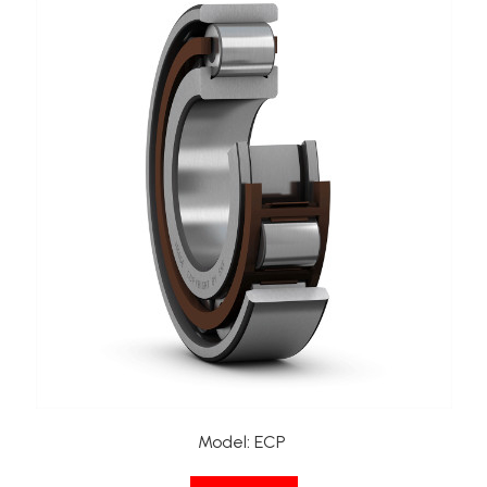
XPA
XPB
XPZ
Model
:
ECP