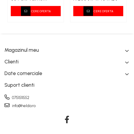
CERE OFERTA
CERE OFERTA
Magazinul meu
Clienti
Date comerciale
Suport clienti
0751511552
info@helda.ro