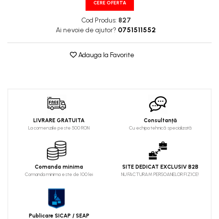
CERE OFERTA
Cod Produs:
827
Ai nevoie de ajutor?
0751511552
Adauga la Favorite
LIVRARE GRATUITA
Consultanță
La comenziile peste 500 RON
Cu echipa tehnică specializată
Comanda minima
SITE DEDICAT EXCLUSIV B2B
Comanda minima este de 100 lei
NU FACTURAM PERSOANELOR FIZICE!
Publicare SICAP / SEAP