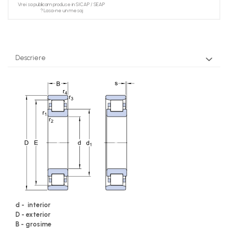
Vrei sa publicam produse in SICAP / SEAP
? Lasa-ne un mesaj
Descriere
d - interior
D - exterior
B - grosime