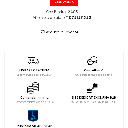
CERE OFERTA
Cod Produs:
2405
Ai nevoie de ajutor?
0751511552
Adauga la Favorite
LIVRARE GRATUITA
Consultanță
La comenziile peste 500 RON
Cu echipa tehnică specializată
Comanda minima
SITE DEDICAT EXCLUSIV B2B
Comanda minima este de 100 lei
NU FACTURAM PERSOANELOR FIZICE!
Publicare SICAP / SEAP