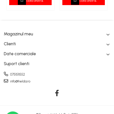
CERE OFERTA
CERE OFERTA
Magazinul meu
Clienti
Date comerciale
Suport clienti
0751511552
info@helda.ro