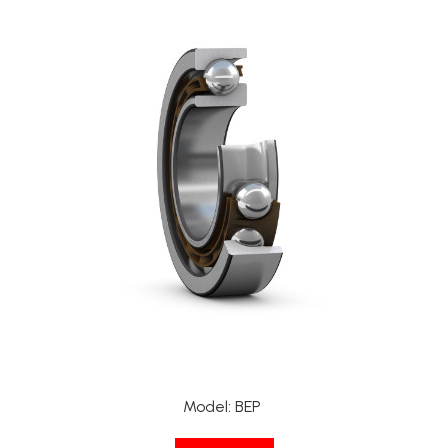
XPA
XPB
XPZ
Model
:
BEP