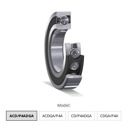
XPB
XPZ
Model
:
ACD/P4ADGA
ACDGA/P4A
CD/P4ADGA
CDGA/P4A