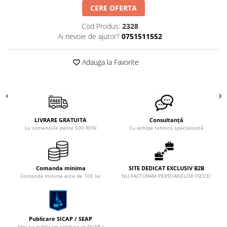
CERE OFERTA
Cod Produs:
2328
Ai nevoie de ajutor?
0751511552
Adauga la Favorite
LIVRARE GRATUITA
Consultanță
La comenziile peste 500 RON
Cu echipa tehnică specializată
Comanda minima
SITE DEDICAT EXCLUSIV B2B
Comanda minima este de 100 lei
NU FACTURAM PERSOANELOR FIZICE!
Publicare SICAP / SEAP
Vrei sa publicam produse in SICAP /