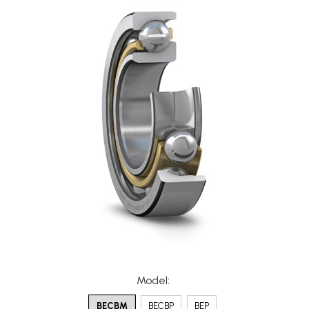
XPA
XPB
XPZ
Model
:
BECBM
BECBP
BEP