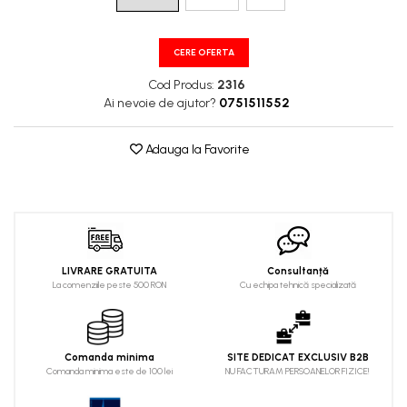
CERE OFERTA
Cod Produs:
2316
Ai nevoie de ajutor?
0751511552
Adauga la Favorite
LIVRARE GRATUITA
Consultanță
La comenziile peste 500 RON
Cu echipa tehnică specializată
Comanda minima
SITE DEDICAT EXCLUSIV B2B
Comanda minima este de 100 lei
NU FACTURAM PERSOANELOR FIZICE!