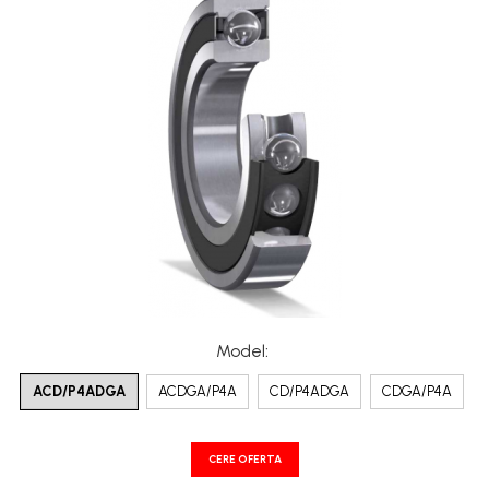
XPA
XPB
XPZ
Model
:
ACD/P4ADGA
ACDGA/P4A
CD/P4ADGA
CDGA/P4A
CERE OFERTA