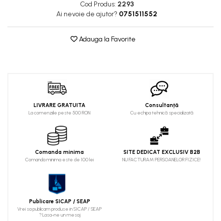
Cod Produs:
2293
Ai nevoie de ajutor?
0751511552
Adauga la Favorite
LIVRARE GRATUITA
Consultanță
La comenziile peste 500 RON
Cu echipa tehnică specializată
Comanda minima
SITE DEDICAT EXCLUSIV B2B
Comanda minima este de 100 lei
NU FACTURAM PERSOANELOR FIZICE!
Publicare SICAP / SEAP
Vrei sa publicam produse in SICAP / SEAP
? Lasa-ne un mesaj