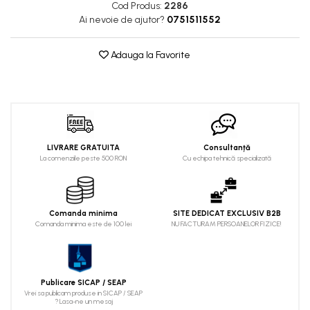
Cod Produs:
2286
Ai nevoie de ajutor?
0751511552
Adauga la Favorite
LIVRARE GRATUITA
Consultanță
La comenziile peste 500 RON
Cu echipa tehnică specializată
Comanda minima
SITE DEDICAT EXCLUSIV B2B
Comanda minima este de 100 lei
NU FACTURAM PERSOANELOR FIZICE!
Publicare SICAP / SEAP
Vrei sa publicam produse in SICAP / SEAP
? Lasa-ne un mesaj