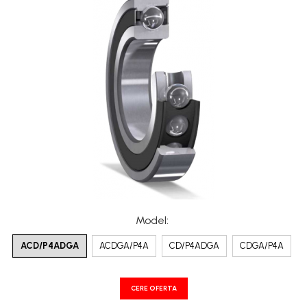
XPA
XPB
XPZ
Model
:
ACD/P4ADGA
ACDGA/P4A
CD/P4ADGA
CDGA/P4A
CERE OFERTA