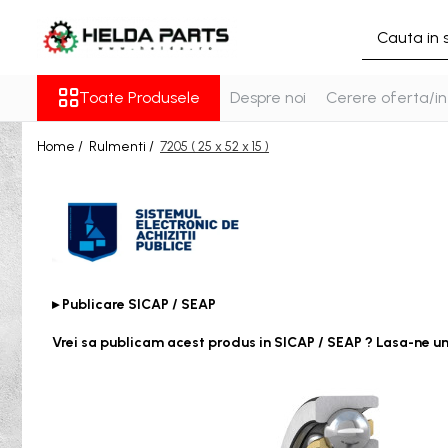
Toate Produsele
Toate Produsele
Despre noi
Cerere oferta/in
Rulmenti
Cu bile
Home /
Rulmenti /
7205 ( 25 x 52 x 15 )
Cu doua randuri de bile
Cu un rand de bile
Contact unghiular
Contact unghiular de precizie
Cu role cilindrice
Cu un rand de role
▸ Publicare SICAP / SEAP
Cu role butoi
Vrei sa publicam acest produs in SICAP / SEAP ? Lasa-ne u
Cu role conice
Rulmenti axiali cu role butoi
Rulmenti de presiune