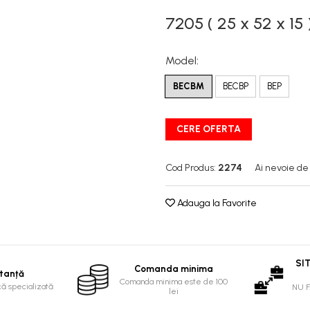
7205 ( 25 x 52 x 15 
Model
:
BECBM
BECBP
BEP
CERE OFERTA
Cod Produs:
2274
Ai nevoie de
Adauga la Favorite
SI
Comanda minima
tanță
Comanda minima este de 100
că specializată
NU 
lei