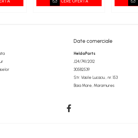
ERTA
CERE OFERTA
Date comerciale
ata
HeldaParts
ur
J24/741/2012
selor
30582539
Str. Vasile Lucaciu , nr. 153
Baia Mare, Maramures