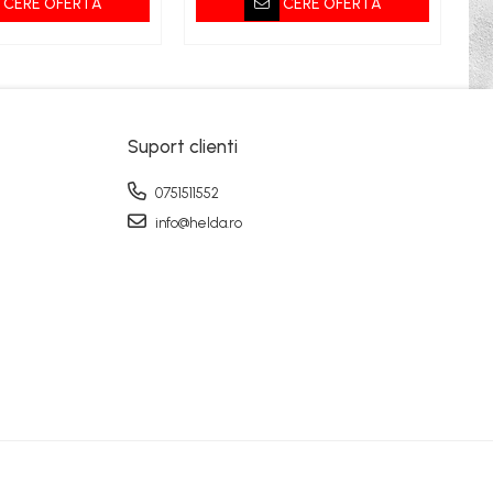
CERE OFERTA
CERE OFERTA
Suport clienti
0751511552
info@helda.ro