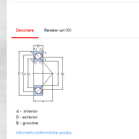
XPB
XPZ
Sudura
Scule
Descriere
Review-uri
(0)
Biti
Chei
Chei Cu Clichet
Chei Dinamometrice
Chei Fixe/Combinate
Chei Pentru Filtre
Chei Reglabile
Extractoare/Inductoare
d - interior
Tubulare
D - exterior
B - grosime
Abrazive
Informatii conformitate produs
Benzi