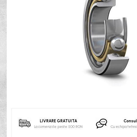
Rulmenti osc. cu role butoi
Curele
Curele trapezoidale
10x
13x
17x
20x
22x
32x
SPA
SPB
SPZ
Distribuie
Curele Dintate
pe
Facebook
AVX
LIVRARE GRATUITA
Consul
BX
La comenziile peste 500 RON
Cu echipa tehni
XPA