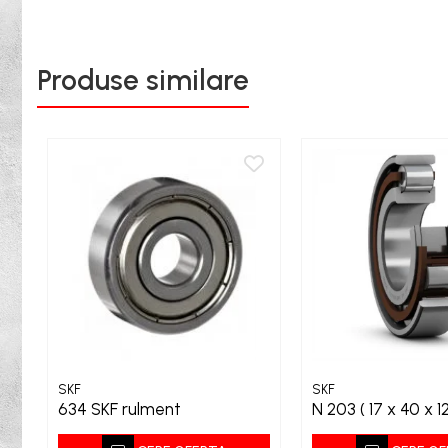
Bureti
Capete De Slefuit
Produse similare
Discuri
Perii
Pietre
Adezivi
Aditivi
Burghie
Burghie Beton
Burghie Coada Conica
Burghie Coada Redusa
Burghie Cobalt
Burghie In Trepte
SKF
SKF
634 SKF rulment
N 203 ( 17 x 40 x 1
Burghie Lemn