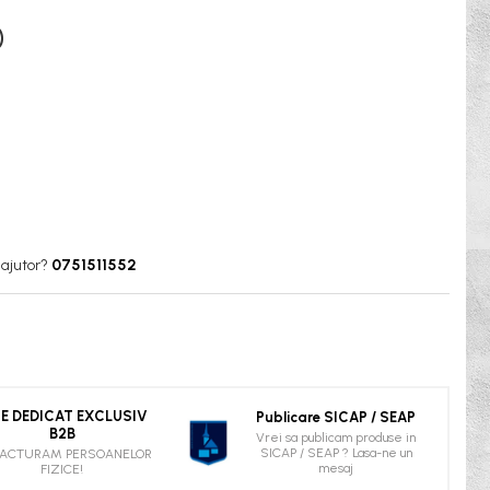
)
 ajutor?
0751511552
TE DEDICAT EXCLUSIV
Publicare SICAP / SEAP
B2B
Vrei sa publicam produse in
SICAP / SEAP ? Lasa-ne un
FACTURAM PERSOANELOR
mesaj
FIZICE!