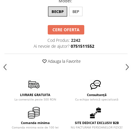
Model
:
BECBP
BEP
CERE OFERTA
Cod Produs:
2242
Ai nevoie de ajutor?
0751511552
Adauga la Favorite
LIVRARE GRATUITA
Consultanță
La comenziile peste 500 RON
Cu echipa tehnică specializată
Comanda minima
SITE DEDICAT EXCLUSIV B2B
Comanda minima este de 100 lei
NU FACTURAM PERSOANELOR FIZICE!