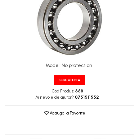
XPA
XPB
XPZ
Model
:
No protection
CERE OFERTA
Cod Produs:
668
Ai nevoie de ajutor?
0751511552
Adauga la Favorite