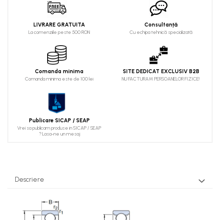
LIVRARE GRATUITA
Consultanță
La comenziile peste 500 RON
Cu echipa tehnică specializată
Comanda minima
SITE DEDICAT EXCLUSIV B2B
Comanda minima este de 100 lei
NU FACTURAM PERSOANELOR FIZICE!
Publicare SICAP / SEAP
Vrei sa publicam produse in SICAP / SEAP
? Lasa-ne un mesaj
Descriere