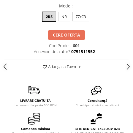
Model
:
2RS
NR
ZZ/C3
CERE OFERTA
Cod Produs:
601
Ai nevoie de ajutor?
0751511552
Adauga la Favorite
LIVRARE GRATUITA
Consultanță
La comenziile peste 500 RON
Cu echipa tehnică specializată
Comanda minima
SITE DEDICAT EXCLUSIV B2B