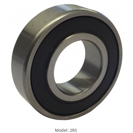
XPB
XPZ
Model
:
2RS