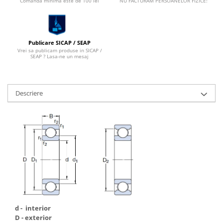
Comanda minima este de 100 lei
NU FACTURAM PERSOANELOR FIZICE!
Capete De Slefuit
Discuri
Perii
Publicare SICAP / SEAP
Pietre
Vrei sa publicam produse in SICAP /
SEAP ? Lasa-ne un mesaj
Adezivi
Aditivi
Burghie
Descriere
Burghie Beton
Burghie Coada Conica
Burghie Coada Redusa
Burghie Cobalt
Burghie In Trepte
Burghie Lemn
Burghie lungi si extra lungi
d - interior
Burghie Metal HSS
D - exterior