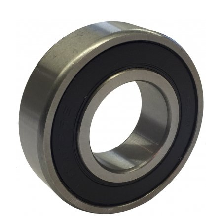
Rulmenti osc. cu role butoi
Curele
Curele trapezoidale
10x
13x
17x
20x
22x
32x
SPA
SPB
SPZ
Curele Dintate
AVX
BX
XPA
XPB