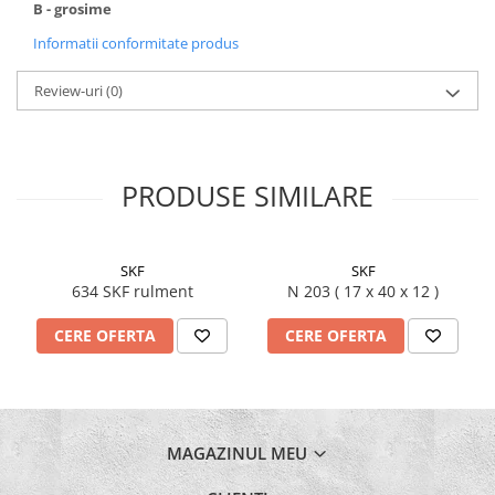
B - grosime
Burghie Stanga
Informatii conformitate produs
Carote
Ciocane
Review-uri
(0)
Clesti
Coliere
Antivibratie
PRODUSE SIMILARE
Arc
Cu doua urechi
De Plastic
SKF
SKF
634 SKF rulment
N 203 ( 17 x 40 x 12 )
Normale
Discuri Taiere
CERE OFERTA
CERE OFERTA
Echipament de lucru
Etansare
Racloare
Manseta
MAGAZINUL MEU
O-ring