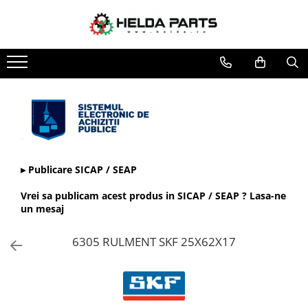
Toate Produsele
Rulmenti
Cu bile
Cu doua randuri de bile
Cu un rand de bile
Contact unghiular
Contact unghiular de precizie
▸ Publicare SICAP / SEAP
Cu role cilindrice
Vrei sa publicam acest produs in SICAP / SEAP ? Lasa-ne
Cu un rand de role
un mesaj
Cu role butoi
6305 RULMENT SKF 25X62X17
Cu role conice
Rulmenti axiali cu role butoi
Rulmenti de presiune