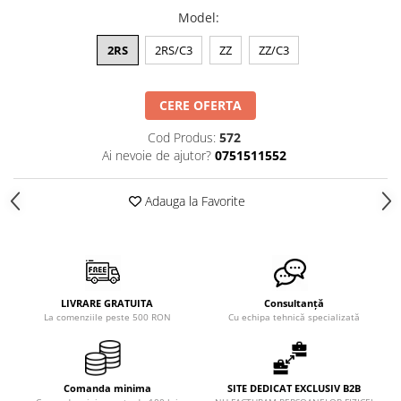
XPZ
Model
:
Sudura
2RS
2RS/C3
ZZ
ZZ/C3
Scule
Biti
CERE OFERTA
Chei
Chei Cu Clichet
Cod Produs:
572
Ai nevoie de ajutor?
0751511552
Chei Dinamometrice
Chei Fixe/Combinate
Adauga la Favorite
Chei Pentru Filtre
Chei Reglabile
Extractoare/Inductoare
Tubulare
LIVRARE GRATUITA
Consultanță
La comenziile peste 500 RON
Cu echipa tehnică specializată
Abrazive
Benzi
Bureti
Comanda minima
SITE DEDICAT EXCLUSIV B2B