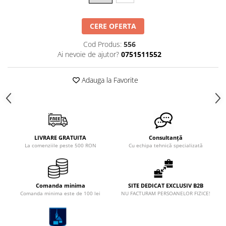
CERE OFERTA
Cod Produs:
556
Ai nevoie de ajutor?
0751511552
Adauga la Favorite
LIVRARE GRATUITA
Consultanță
La comenziile peste 500 RON
Cu echipa tehnică specializată
Comanda minima
SITE DEDICAT EXCLUSIV B2B
Comanda minima este de 100 lei
NU FACTURAM PERSOANELOR FIZICE!