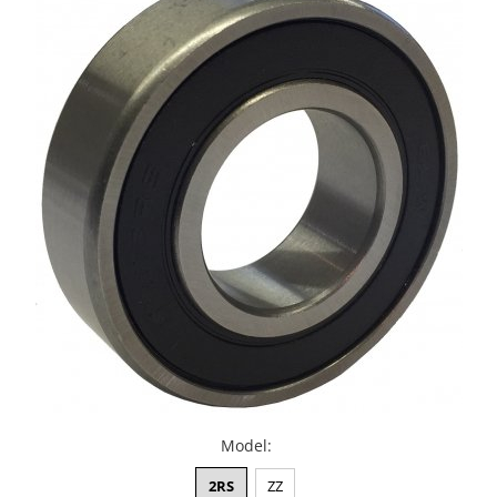
XPB
XPZ
Model
:
2RS
ZZ