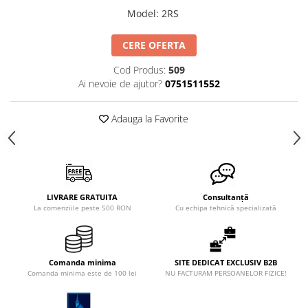
Model
:
2RS
CERE OFERTA
Cod Produs:
509
Ai nevoie de ajutor?
0751511552
Adauga la Favorite
LIVRARE GRATUITA
Consultanță
La comenziile peste 500 RON
Cu echipa tehnică specializată
Comanda minima
SITE DEDICAT EXCLUSIV B2B
Comanda minima este de 100 lei
NU FACTURAM PERSOANELOR FIZICE!