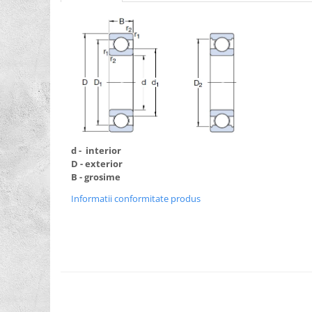
XPZ
Sudura
Scule
Biti
Chei
Chei Cu Clichet
Chei Dinamometrice
Chei Fixe/Combinate
d - interior
D - exterior
Chei Pentru Filtre
B - grosime
Chei Reglabile
Informatii conformitate produs
Extractoare/Inductoare
Tubulare
Abrazive
Benzi
Bureti