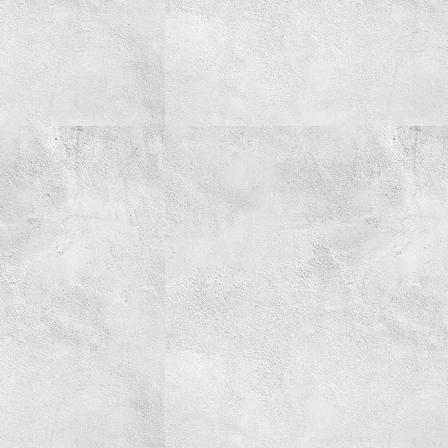
Simering
Spray-uri tehnice
Spuma Activa
AdBlue
Creme/Pasta
Detergenti
Parfum
Tehnica de ridicare
Truse
Vaselina