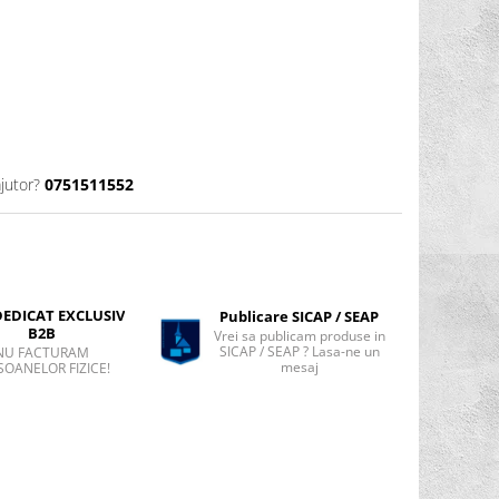
jutor?
0751511552
DEDICAT EXCLUSIV
Publicare SICAP / SEAP
B2B
Vrei sa publicam produse in
SICAP / SEAP ? Lasa-ne un
NU FACTURAM
mesaj
SOANELOR FIZICE!