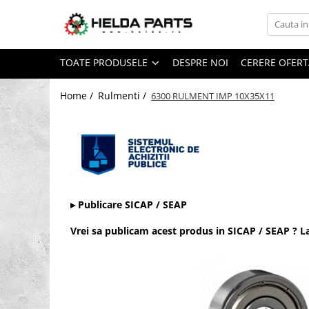
Toate Produsele
TOATE PRODUSELE
DESPRE NOI
CERERE OFERT
Rulmenti
Cu bile
Home /
Rulmenti /
6300 RULMENT IMP 10X35X11
Cu doua randuri de bile
Cu un rand de bile
Contact unghiular
Contact unghiular de precizie
Cu role cilindrice
▸ Publicare SICAP / SEAP
Cu un rand de role
Cu role butoi
Vrei sa publicam acest produs in SICAP / SEAP ? 
Cu role conice
Rulmenti axiali cu role butoi
Rulmenti de presiune