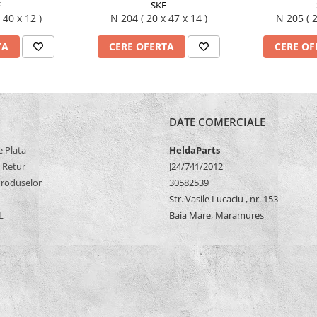
F
SKF
17 x 40 x 12 )
N 204 ( 20 x 47 x 14 )
N 2
TA
CERE OFERTA
CERE OF
DATE COMERCIALE
 Plata
HeldaParts
e Retur
J24/741/2012
Produselor
30582539
Str. Vasile Lucaciu , nr. 153
L
Baia Mare, Maramures