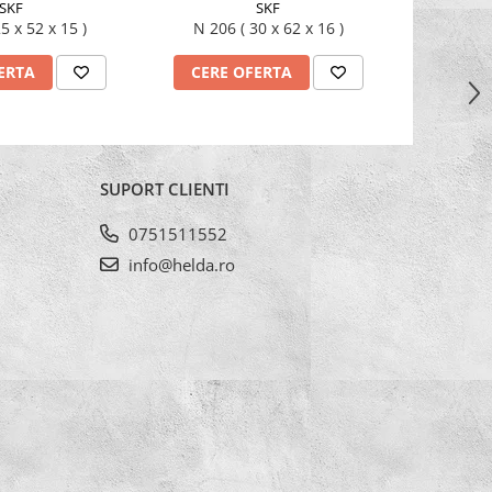
SKF
SKF
05 ( 25 x 52 x 15 )
N 206 ( 30 x 62 x 16 )
ERTA
CERE OFERTA
CERE
SUPORT CLIENTI
0751511552
info@helda.ro