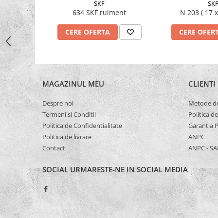
SKF
SK
Capete De Slefuit
634 SKF rulment
N 203 ( 
Discuri
CERE OFERTA
CERE OFER
Perii
Pietre
Adezivi
Aditivi
MAGAZINUL MEU
CLIENTI
Burghie
Burghie Beton
Despre noi
Metode de
Termeni si Conditii
Politica d
Burghie Coada Conica
Politica de Confidentialitate
Garantia 
Burghie Coada Redusa
Politica de livrare
ANPC
Burghie Cobalt
Contact
ANPC - SA
Burghie In Trepte
SOCIAL
URMARESTE-NE IN SOCIAL MEDIA
Burghie Lemn
Burghie lungi si extra lungi
Burghie Metal HSS