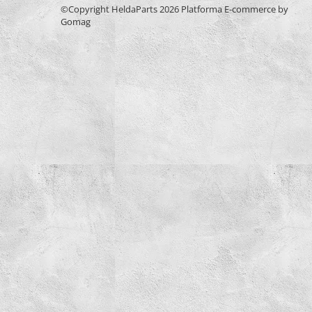
Burghie Stanga
©Copyright HeldaParts 2026
Platforma E-commerce by
Gomag
Carote
Ciocane
Clesti
Coliere
Antivibratie
Arc
Cu doua urechi
De Plastic
Normale
Discuri Taiere
Echipament de lucru
Etansare
Racloare
Manseta
O-ring