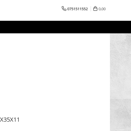
0751511552
0,00
0X35X11