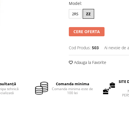
Model
:
2RS
ZZ
CERE OFERTA
Cod Produs:
503
Ai nevoie de a
Adauga la Favorite
SITE 
sultanță
Comanda minima
hipa tehnică
Comanda minima este de
cializată
100 lei
PER