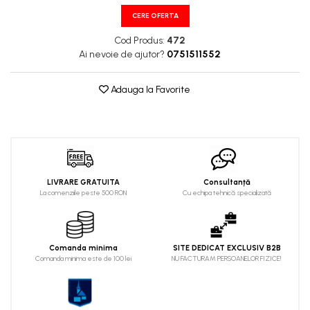
CERE OFERTA
Cod Produs:
472
Ai nevoie de ajutor?
0751511552
Adauga la Favorite
LIVRARE GRATUITA
Consultanță
La comenziile peste 500 RON
Cu echipa tehnică specializată
Comanda minima
SITE DEDICAT EXCLUSIV B2B
Comanda minima este de 100 lei
NU FACTURAM PERSOANELOR FIZICE!