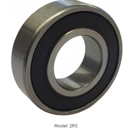
XPA
XPB
XPZ
Model
:
2RS