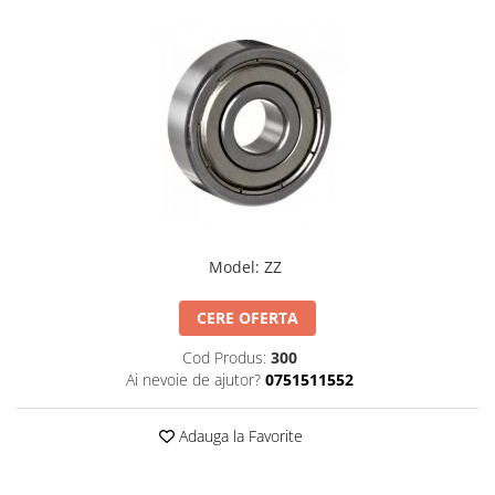
Rulmenti osc. cu role butoi
Curele
Curele trapezoidale
10x
13x
17x
20x
22x
32x
Model
:
ZZ
SPA
SPB
CERE OFERTA
SPZ
Curele Dintate
Cod Produs:
300
Ai nevoie de ajutor?
0751511552
AVX
BX
Adauga la Favorite
XPA
XPB