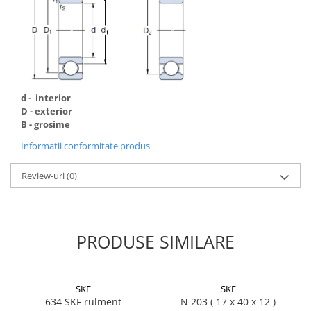
Capete De Slefuit
Discuri
Perii
Pietre
Adezivi
d - interior
Aditivi
D - exterior
B - grosime
Burghie
Burghie Beton
Informatii conformitate produs
Burghie Coada Conica
Review-uri
(0)
Burghie Coada Redusa
Burghie Cobalt
Burghie In Trepte
PRODUSE SIMILARE
Burghie Lemn
Burghie lungi si extra lungi
SKF
SKF
Burghie Metal HSS
634 SKF rulment
N 203 ( 17 x 40 x 12 )