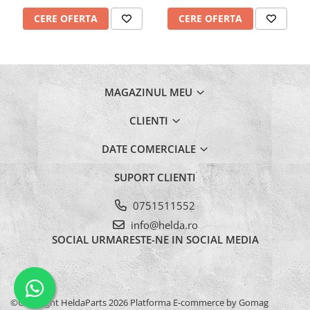
Burghie Stanga
CERE OFERTA
CERE OFERTA
Carote
Ciocane
Clesti
Coliere
MAGAZINUL MEU
Antivibratie
CLIENTI
Arc
Cu doua urechi
DATE COMERCIALE
De Plastic
SUPORT CLIENTI
Normale
0751511552
Discuri Taiere
info@helda.ro
Echipament de lucru
SOCIAL
URMARESTE-NE IN SOCIAL MEDIA
Etansare
Racloare
Manseta
©Copyright HeldaParts 2026
Platforma E-commerce by Gomag
O-ring