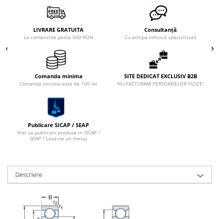
XPZ
Sudura
Scule
LIVRARE GRATUITA
Consultanță
La comenziile peste 500 RON
Cu echipa tehnică specializată
Biti
Chei
Chei Cu Clichet
Comanda minima
SITE DEDICAT EXCLUSIV B2B
Comanda minima este de 100 lei
NU FACTURAM PERSOANELOR FIZICE!
Chei Dinamometrice
Chei Fixe/Combinate
Chei Pentru Filtre
Publicare SICAP / SEAP
Vrei sa publicam produse in SICAP /
Chei Reglabile
SEAP ? Lasa-ne un mesaj
Extractoare/Inductoare
Tubulare
Descriere
Abrazive
Benzi
Bureti