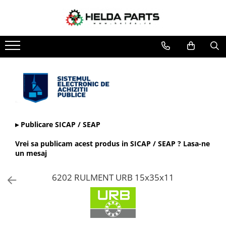
Toate Produsele
Rulmenti
Cu bile
Cu doua randuri de bile
Cu un rand de bile
Contact unghiular
Contact unghiular de precizie
▸ Publicare SICAP / SEAP
Cu role cilindrice
Vrei sa publicam acest produs in SICAP / SEAP ? Lasa-ne
Cu un rand de role
un mesaj
Cu role butoi
6202 RULMENT URB 15x35x11
Cu role conice
Rulmenti axiali cu role butoi
Rulmenti de presiune