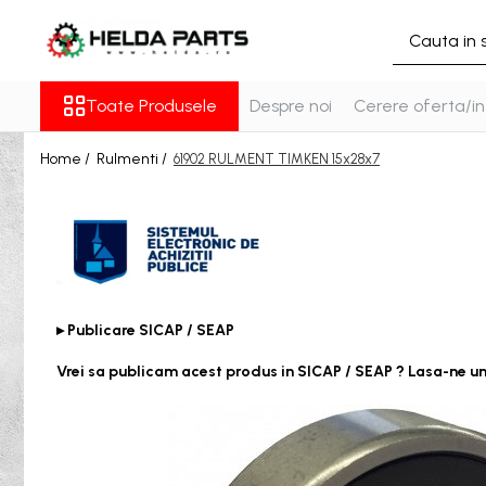
Toate Produsele
Toate Produsele
Despre noi
Cerere oferta/in
Rulmenti
Cu bile
Home /
Rulmenti /
61902 RULMENT TIMKEN 15x28x7
Cu doua randuri de bile
Cu un rand de bile
Contact unghiular
Contact unghiular de precizie
Cu role cilindrice
Cu un rand de role
▸ Publicare SICAP / SEAP
Cu role butoi
Vrei sa publicam acest produs in SICAP / SEAP ? Lasa-ne u
Cu role conice
Rulmenti axiali cu role butoi
Rulmenti de presiune