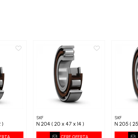
SKF
SKF
2 )
N 204 ( 20 x 47 x 14 )
N 205
ERTA
CERE OFERTA