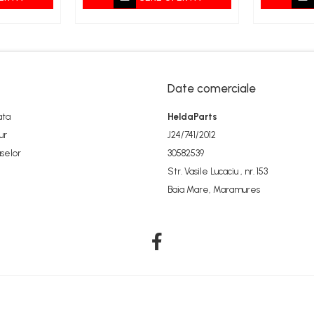
Date comerciale
ata
HeldaParts
ur
J24/741/2012
selor
30582539
Str. Vasile Lucaciu , nr. 153
Baia Mare, Maramures