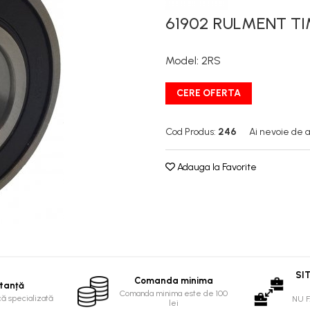
61902 RULMENT TI
Model
:
2RS
CERE OFERTA
Cod Produs:
246
Ai nevoie de a
Adauga la Favorite
SI
Comanda minima
tanță
Comanda minima este de 100
că specializată
NU 
lei