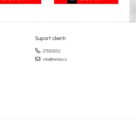
Suport clienti
0751511552
info@helda.ro