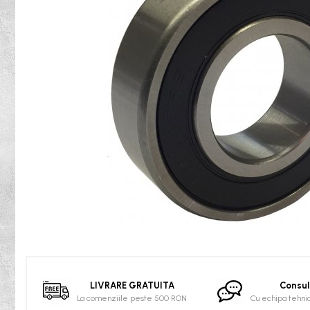
Rulmenti osc. cu role butoi
Curele
Curele trapezoidale
10x
13x
17x
20x
22x
32x
SPA
SPB
SPZ
Curele Dintate
Distribuie
pe
AVX
Facebook
BX
LIVRARE GRATUITA
Consul
XPA
La comenziile peste 500 RON
Cu echipa tehni