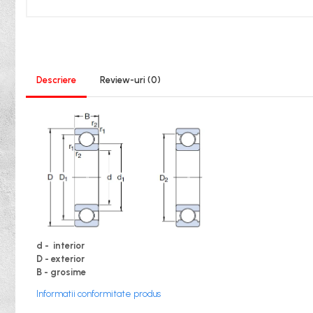
XPB
XPZ
Sudura
Scule
Biti
Descriere
Review-uri
(0)
Chei
Chei Cu Clichet
Chei Dinamometrice
Chei Fixe/Combinate
Chei Pentru Filtre
Chei Reglabile
Extractoare/Inductoare
d - interior
Tubulare
D - exterior
B - grosime
Abrazive
Informatii conformitate produs
Benzi