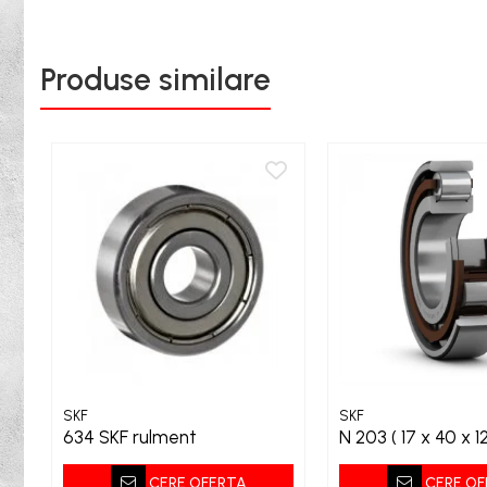
Bureti
Capete De Slefuit
Produse similare
Discuri
Perii
Pietre
Adezivi
Aditivi
Burghie
Burghie Beton
Burghie Coada Conica
Burghie Coada Redusa
Burghie Cobalt
SKF
SKF
Burghie In Trepte
634 SKF rulment
N 203 ( 17 x 40 x 1
Burghie Lemn
CERE OFERTA
CERE OF