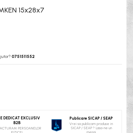
MKEN 15x28x7
jutor?
0751511552
TE DEDICAT EXCLUSIV
Publicare SICAP / SEAP
B2B
Vrei sa publicam produse in
SICAP / SEAP ? Lasa-ne un
FACTURAM PERSOANELOR
mesaj
FIZICE!