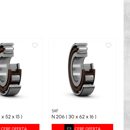
SKF
SK
 ( 25 x 52 x 15 )
N 206 ( 30 x 62 x 16 )
CERE OFERTA
CERE OFERTA