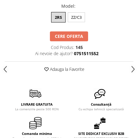
Model
:
2RS
ZZ/C3
CERE OFERTA
Cod Produs:
145
Ai nevoie de ajutor?
0751511552
Adauga la Favorite
LIVRARE GRATUITA
Consultanță
La comenziile peste 500 RON
Cu echipa tehnică specializată
Comanda minima
SITE DEDICAT EXCLUSIV B2B