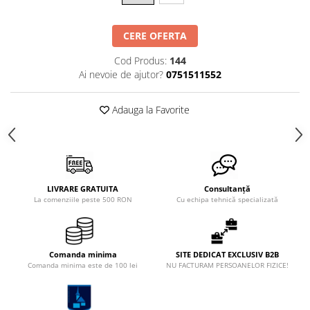
CERE OFERTA
Cod Produs:
144
Ai nevoie de ajutor?
0751511552
Adauga la Favorite
LIVRARE GRATUITA
Consultanță
La comenziile peste 500 RON
Cu echipa tehnică specializată
Comanda minima
SITE DEDICAT EXCLUSIV B2B
Comanda minima este de 100 lei
NU FACTURAM PERSOANELOR FIZICE!