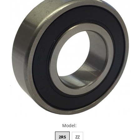
XPB
XPZ
Model
:
2RS
ZZ