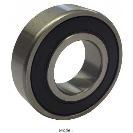
XPB
XPZ
Model
: