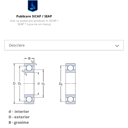
Publicare SICAP / SEAP
Vrei sa publicam produse in SICAP /
SEAP ? Lasa-ne un mesaj
Descriere
d - interior
D - exterior
B - grosime