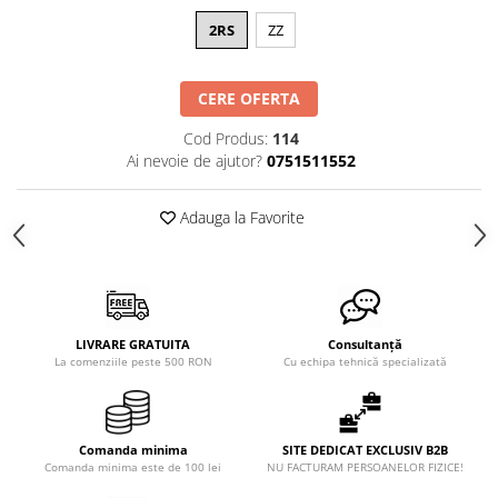
2RS
ZZ
CERE OFERTA
Cod Produs:
114
Ai nevoie de ajutor?
0751511552
Adauga la Favorite
LIVRARE GRATUITA
Consultanță
La comenziile peste 500 RON
Cu echipa tehnică specializată
Comanda minima
SITE DEDICAT EXCLUSIV B2B
Comanda minima este de 100 lei
NU FACTURAM PERSOANELOR FIZICE!