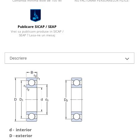
Comanda minima este de 100 lei
NU FACTURAM PERSOANELOR FIZICE!
Capete De Slefuit
Discuri
Perii
Publicare SICAP / SEAP
Pietre
Vrei sa publicam produse in SICAP /
SEAP ? Lasa-ne un mesaj
Adezivi
Aditivi
Burghie
Descriere
Burghie Beton
Burghie Coada Conica
Burghie Coada Redusa
Burghie Cobalt
Burghie In Trepte
Burghie Lemn
Burghie lungi si extra lungi
d - interior
Burghie Metal HSS
D - exterior