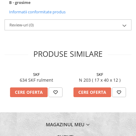
B - grosime
Burghie Stanga
Informatii conformitate produs
Carote
Ciocane
Review-uri
(0)
Clesti
Coliere
Antivibratie
PRODUSE SIMILARE
Arc
Cu doua urechi
De Plastic
SKF
SKF
634 SKF rulment
N 203 ( 17 x 40 x 12 )
Normale
Discuri Taiere
CERE OFERTA
CERE OFERTA
Echipament de lucru
Etansare
Racloare
Manseta
MAGAZINUL MEU
O-ring