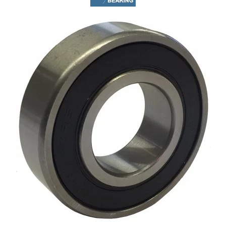
Rulmenti osc. cu role butoi
Curele
Curele trapezoidale
10x
13x
17x
20x
22x
32x
SPA
SPB
SPZ
Curele Dintate
AVX
BX
XPA
XPB