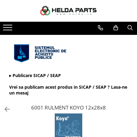
Toate Produsele
Rulmenti
Cu bile
Cu doua randuri de bile
Cu un rand de bile
Contact unghiular
Contact unghiular de precizie
▸ Publicare SICAP / SEAP
Cu role cilindrice
Vrei sa publicam acest produs in SICAP / SEAP ? Lasa-ne
Cu un rand de role
un mesaj
Cu role butoi
6001 RULMENT KOYO 12x28x8
Cu role conice
Rulmenti axiali cu role butoi
Rulmenti de presiune