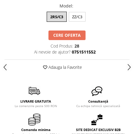
XPZ
Model
:
Sudura
2RS/C3
ZZ/C3
Scule
Biti
CERE OFERTA
Chei
Chei Cu Clichet
Cod Produs:
28
Ai nevoie de ajutor?
0751511552
Chei Dinamometrice
Chei Fixe/Combinate
Adauga la Favorite
Chei Pentru Filtre
Chei Reglabile
Extractoare/Inductoare
Tubulare
LIVRARE GRATUITA
Consultanță
La comenziile peste 500 RON
Cu echipa tehnică specializată
Abrazive
Benzi
Bureti
Comanda minima
SITE DEDICAT EXCLUSIV B2B