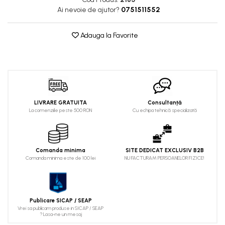
Ai nevoie de ajutor?
0751511552
Adauga la Favorite
LIVRARE GRATUITA
Consultanță
La comenziile peste 500 RON
Cu echipa tehnică specializată
Comanda minima
SITE DEDICAT EXCLUSIV B2B
Comanda minima este de 100 lei
NU FACTURAM PERSOANELOR FIZICE!
Publicare SICAP / SEAP
Vrei sa publicam produse in SICAP / SEAP
? Lasa-ne un mesaj