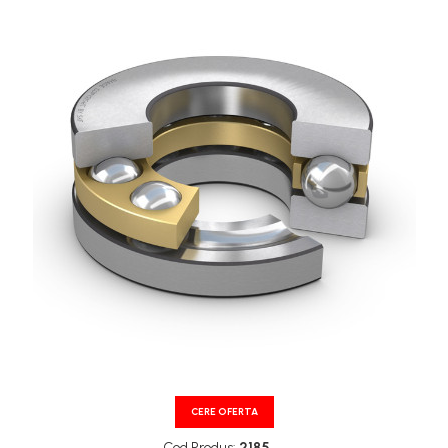
XPA
XPB
XPZ
CERE OFERTA
Cod Produs:
2185