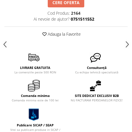
CERE OFERTA
XPZ
Sudura
Cod Produs:
2164
Scule
Ai nevoie de ajutor?
0751511552
Biti
Adauga la Favorite
Chei
Chei Cu Clichet
Chei Dinamometrice
Chei Fixe/Combinate
LIVRARE GRATUITA
Consultanță
Chei Pentru Filtre
La comenziile peste 500 RON
Cu echipa tehnică specializată
Chei Reglabile
Extractoare/Inductoare
Comanda minima
SITE DEDICAT EXCLUSIV B2B
Tubulare
Comanda minima este de 100 lei
NU FACTURAM PERSOANELOR FIZICE!
Abrazive
Benzi
Bureti
Publicare SICAP / SEAP
Vrei sa publicam produse in SICAP /