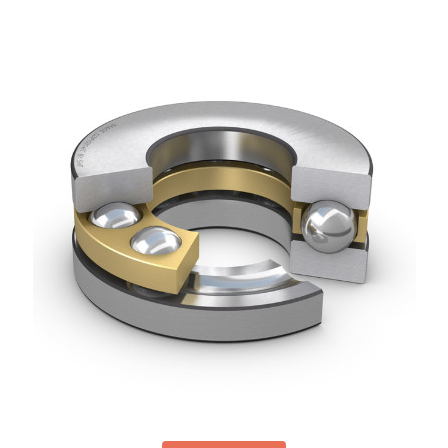
Rulmenti osc. cu role butoi
Curele
Curele trapezoidale
10x
13x
17x
20x
22x
32x
SPA
SPB
SPZ
Curele Dintate
AVX
BX
XPA
XPB