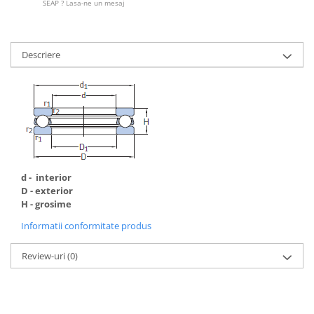
SEAP ? Lasa-ne un mesaj
Capete De Slefuit
Discuri
Perii
Descriere
Pietre
Adezivi
Aditivi
Burghie
Burghie Beton
Burghie Coada Conica
d - interior
Burghie Coada Redusa
D - exterior
H - grosime
Burghie Cobalt
Informatii conformitate produs
Burghie In Trepte
Burghie Lemn
Review-uri
(0)
Burghie lungi si extra lungi
Burghie Metal HSS