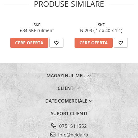
PRODUSE SIMILARE
Burghie Stanga
Carote
Ciocane
SKF
SKF
Clesti
634 SKF rulment
N 203 ( 17 x 40 x 12 )
Coliere
CERE OFERTA
CERE OFERTA
Antivibratie
Arc
Cu doua urechi
De Plastic
MAGAZINUL MEU
Normale
CLIENTI
Discuri Taiere
Echipament de lucru
DATE COMERCIALE
Etansare
SUPORT CLIENTI
Racloare
0751511552
Manseta
info@helda.ro
O-ring