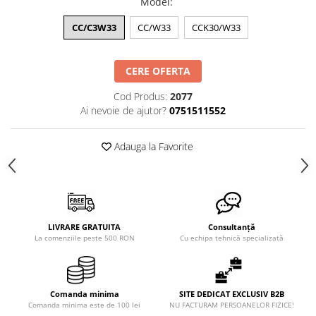
Model
:
CC/C3W33
CC/W33
CCK30/W33
CERE OFERTA
Cod Produs:
2077
Ai nevoie de ajutor?
0751511552
Adauga la Favorite
LIVRARE GRATUITA
Consultanță
La comenziile peste 500 RON
Cu echipa tehnică specializată
Comanda minima
SITE DEDICAT EXCLUSIV B2B
Comanda minima este de 100 lei
NU FACTURAM PERSOANELOR FIZICE!