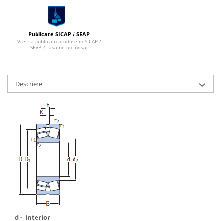
Publicare SICAP / SEAP
Vrei sa publicam produse in SICAP /
SEAP ? Lasa-ne un mesaj
Descriere
d - interior