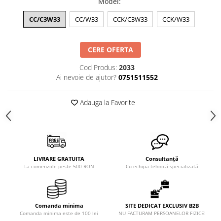
Model
:
CC/C3W33
CC/W33
CCK/C3W33
CCK/W33
CERE OFERTA
Cod Produs:
2033
Ai nevoie de ajutor?
0751511552
Adauga la Favorite
LIVRARE GRATUITA
Consultanță
La comenziile peste 500 RON
Cu echipa tehnică specializată
Comanda minima
SITE DEDICAT EXCLUSIV B2B
Comanda minima este de 100 lei
NU FACTURAM PERSOANELOR FIZICE!