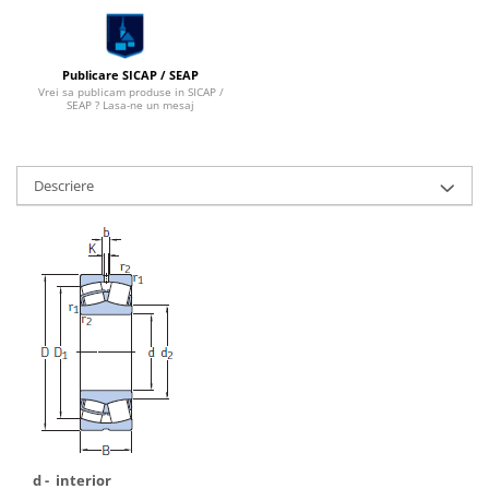
Publicare SICAP / SEAP
Vrei sa publicam produse in SICAP /
SEAP ? Lasa-ne un mesaj
Descriere
d - interior