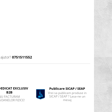
 ajutor?
0751511552
DEDICAT EXCLUSIV
Publicare SICAP / SEAP
B2B
Vrei sa publicam produse in
SICAP / SEAP ? Lasa-ne un
NU FACTURAM
mesaj
SOANELOR FIZICE!