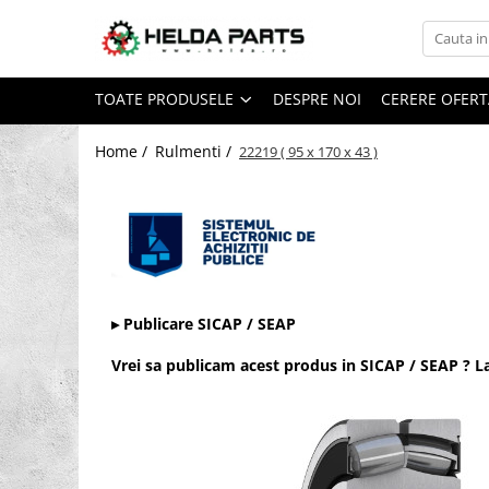
Toate Produsele
TOATE PRODUSELE
DESPRE NOI
CERERE OFERT
Rulmenti
Cu bile
Home /
Rulmenti /
22219 ( 95 x 170 x 43 )
Cu doua randuri de bile
Cu un rand de bile
Contact unghiular
Contact unghiular de precizie
Cu role cilindrice
▸ Publicare SICAP / SEAP
Cu un rand de role
Cu role butoi
Vrei sa publicam acest produs in SICAP / SEAP ? 
Cu role conice
Rulmenti axiali cu role butoi
Rulmenti de presiune