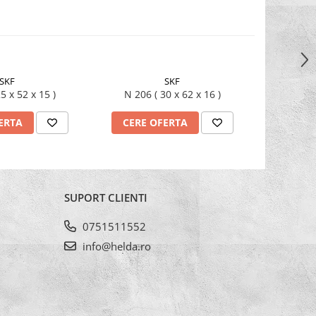
SKF
SKF
05 ( 25 x 52 x 15 )
N 206 ( 30 x 62 x 16 )
ERTA
CERE OFERTA
CERE
SUPORT CLIENTI
0751511552
info@helda.ro