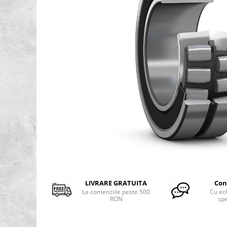
Rulmenti osc. cu role butoi
Curele
Curele trapezoidale
10x
13x
17x
20x
22x
32x
SPA
SPB
SPZ
Distribuie
Curele Dintate
pe
Facebook
AVX
LIVRARE GRATUITA
Con
La comenziile peste 500
Cu ec
BX
RON
spe
XPA
XPB