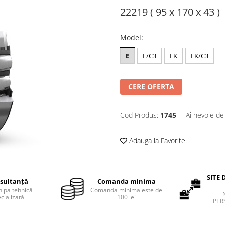
22219 ( 95 x 170 x 43 )
Model
:
E
E/C3
EK
EK/C3
CERE OFERTA
Cod Produs:
1745
Ai nevoie de
Adauga la Favorite
SITE 
sultanță
Comanda minima
hipa tehnică
Comanda minima este de
cializată
100 lei
PER