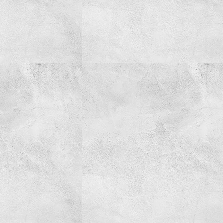
Simering
Spray-uri tehnice
Spuma Activa
AdBlue
Creme/Pasta
Detergenti
Parfum
Tehnica de ridicare
Truse
Vaselina