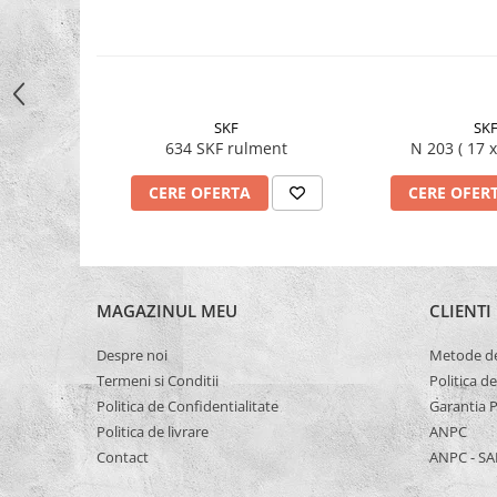
Capete De Slefuit
Discuri
Perii
Pietre
SKF
SK
Adezivi
634 SKF rulment
N 203 ( 
Aditivi
CERE OFERTA
CERE OFER
Burghie
Burghie Beton
Burghie Coada Conica
Burghie Coada Redusa
MAGAZINUL MEU
CLIENTI
Burghie Cobalt
Despre noi
Metode de
Burghie In Trepte
Termeni si Conditii
Politica d
Burghie Lemn
Politica de Confidentialitate
Garantia 
Politica de livrare
ANPC
Burghie lungi si extra lungi
Contact
ANPC - SA
Burghie Metal HSS