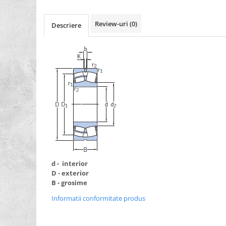
XPZ
Sudura
Review-uri
(0)
Descriere
Scule
Biti
Chei
Chei Cu Clichet
Chei Dinamometrice
Chei Fixe/Combinate
Chei Pentru Filtre
Chei Reglabile
Extractoare/Inductoare
d - interior
Tubulare
D - exterior
B - grosime
Abrazive
Informatii conformitate produs
Benzi
Bureti