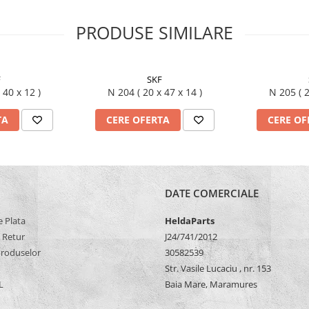
PRODUSE SIMILARE
F
SKF
17 x 40 x 12 )
N 204 ( 20 x 47 x 14 )
N 2
TA
CERE OFERTA
CERE OF
DATE COMERCIALE
 Plata
HeldaParts
e Retur
J24/741/2012
Produselor
30582539
Str. Vasile Lucaciu , nr. 153
L
Baia Mare, Maramures