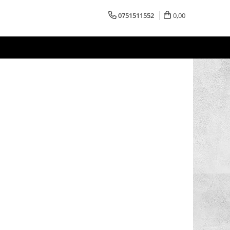
0751511552
0,00