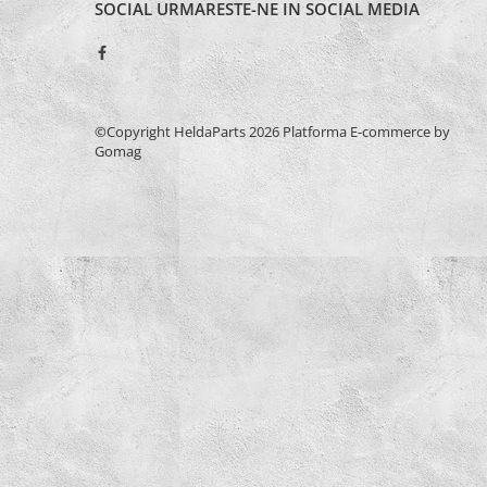
SOCIAL
URMARESTE-NE IN SOCIAL MEDIA
Burghie Stanga
Carote
Ciocane
Clesti
Coliere
©Copyright HeldaParts 2026
Platforma E-commerce by
Gomag
Antivibratie
Arc
Cu doua urechi
De Plastic
Normale
Discuri Taiere
Echipament de lucru
Etansare
Racloare
Manseta
O-ring