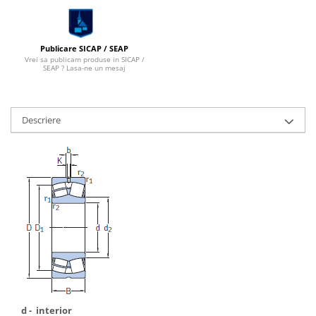
Publicare SICAP / SEAP
Vrei sa publicam produse in SICAP /
SEAP ? Lasa-ne un mesaj
Descriere
d - interior