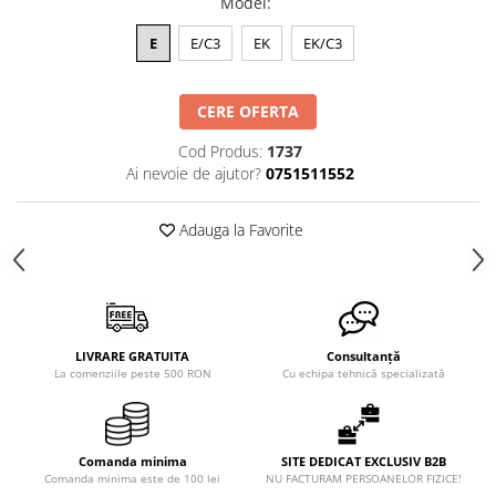
Model
:
E
E/C3
EK
EK/C3
CERE OFERTA
Cod Produs:
1737
Ai nevoie de ajutor?
0751511552
Adauga la Favorite
LIVRARE GRATUITA
Consultanță
La comenziile peste 500 RON
Cu echipa tehnică specializată
Comanda minima
SITE DEDICAT EXCLUSIV B2B
Comanda minima este de 100 lei
NU FACTURAM PERSOANELOR FIZICE!