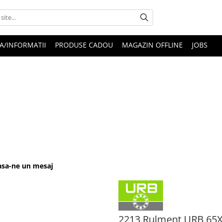
A/INFORMATII
PRODUSE CADOU
MAGAZIN OFFLINE
JOBS
Lasa-ne un mesaj
2213 Rulment URB 65