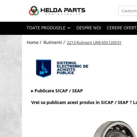
Toate Produsele
TOATE PRODUSELE
DESPRE NOI
CERERE OFERT
Rulmenti
Cu bile
Home /
Rulmenti /
2213 Rulment URB 65X120X31
Cu doua randuri de bile
Cu un rand de bile
Contact unghiular
Contact unghiular de precizie
Cu role cilindrice
▸ Publicare SICAP / SEAP
Cu un rand de role
Cu role butoi
Vrei sa publicam acest produs in SICAP / SEAP ? 
Cu role conice
Rulmenti axiali cu role butoi
Rulmenti de presiune