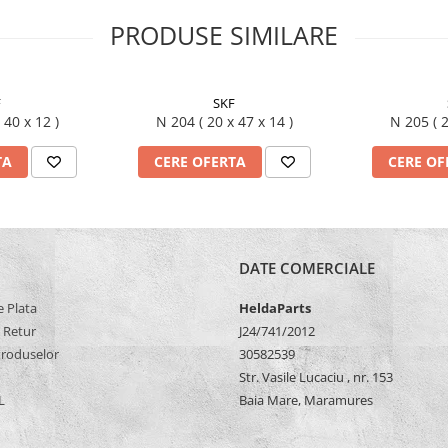
PRODUSE SIMILARE
F
SKF
17 x 40 x 12 )
N 204 ( 20 x 47 x 14 )
N 2
TA
CERE OFERTA
CERE OF
DATE COMERCIALE
 Plata
HeldaParts
e Retur
J24/741/2012
Produselor
30582539
Str. Vasile Lucaciu , nr. 153
L
Baia Mare, Maramures