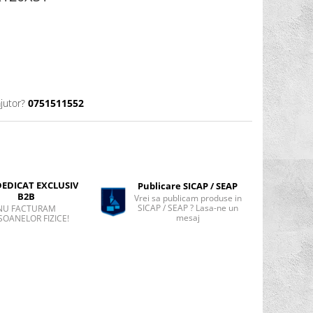
jutor?
0751511552
DEDICAT EXCLUSIV
Publicare SICAP / SEAP
B2B
Vrei sa publicam produse in
SICAP / SEAP ? Lasa-ne un
NU FACTURAM
mesaj
SOANELOR FIZICE!