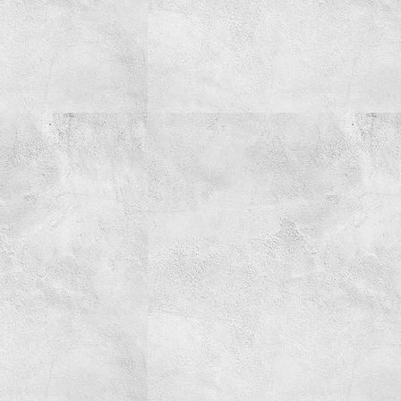
Simering
Spray-uri tehnice
Spuma Activa
AdBlue
Creme/Pasta
Detergenti
Parfum
Tehnica de ridicare
Truse
Vaselina