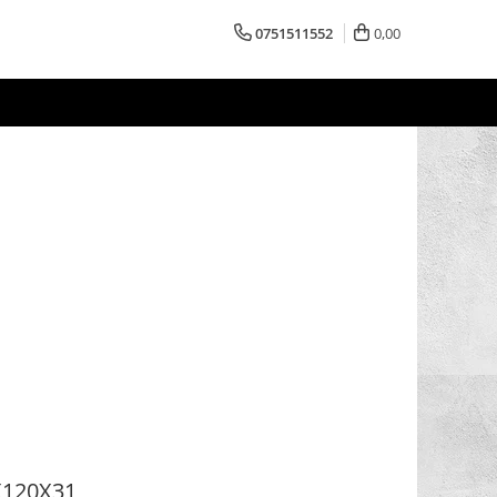
0751511552
0,00
X120X31