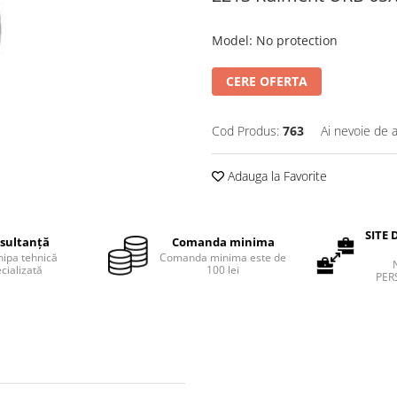
Model
:
No protection
CERE OFERTA
Cod Produs:
763
Ai nevoie de a
Adauga la Favorite
SITE 
sultanță
Comanda minima
hipa tehnică
Comanda minima este de
cializată
100 lei
PER