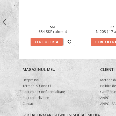
Capete De Slefuit
Discuri
Perii
Pietre
SKF
SK
634 SKF rulment
N 203 ( 
Adezivi
Aditivi
CERE OFERTA
CERE OFER
Burghie
Burghie Beton
Burghie Coada Conica
MAGAZINUL MEU
CLIENTI
Burghie Coada Redusa
Burghie Cobalt
Despre noi
Metode de
Termeni si Conditii
Politica d
Burghie In Trepte
Politica de Confidentialitate
Garantia 
Burghie Lemn
Politica de livrare
ANPC
Burghie lungi si extra lungi
Contact
ANPC - SA
Burghie Metal HSS
SOCIAL
URMARESTE-NE IN SOCIAL MEDIA