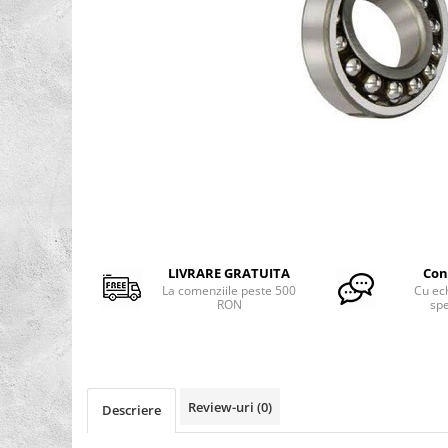
Rulmenti osc. cu role butoi
Curele
Curele trapezoidale
10x
13x
17x
20x
Distribuie
pe
22x
Facebook
32x
SPA
SPB
LIVRARE GRATUITA
Con
La comenziile peste 500
Cu ec
SPZ
RON
spe
Curele Dintate
AVX
BX
XPA
Review-uri
(0)
Descriere
XPB