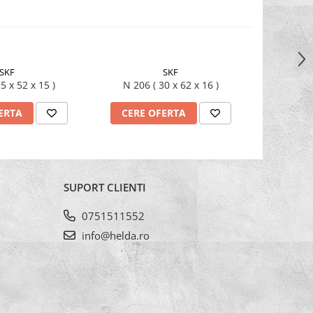
SKF
SKF
05 ( 25 x 52 x 15 )
N 206 ( 30 x 62 x 16 )
ERTA
CERE OFERTA
CERE
SUPORT CLIENTI
0751511552
info@helda.ro