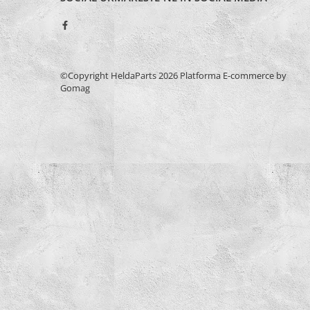
Burghie Stanga
Carote
Ciocane
Clesti
©Copyright HeldaParts 2026
Platforma E-commerce by
Coliere
Gomag
Antivibratie
Arc
Cu doua urechi
De Plastic
Normale
Discuri Taiere
Echipament de lucru
Etansare
Racloare
Manseta
O-ring