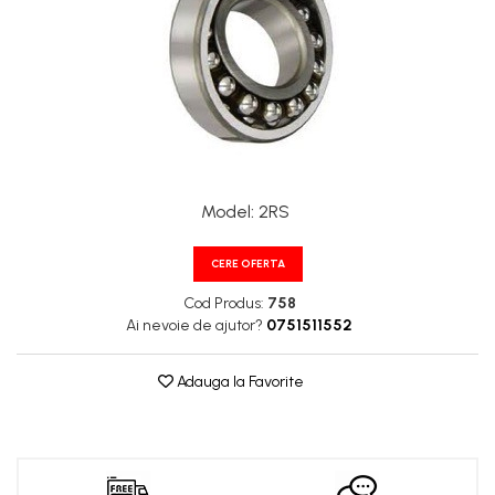
XPA
XPB
XPZ
Model
:
2RS
CERE OFERTA
Cod Produs:
758
Ai nevoie de ajutor?
0751511552
Adauga la Favorite