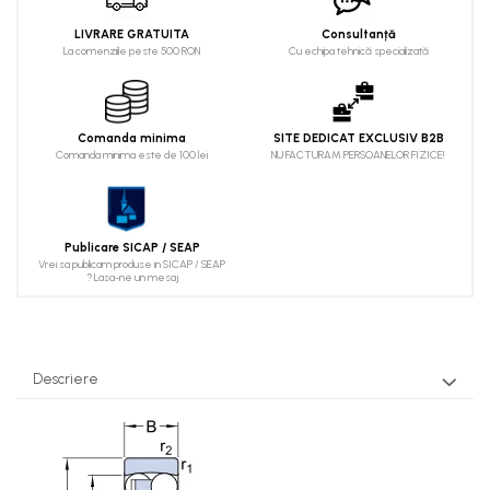
LIVRARE GRATUITA
Consultanță
La comenziile peste 500 RON
Cu echipa tehnică specializată
Comanda minima
SITE DEDICAT EXCLUSIV B2B
Comanda minima este de 100 lei
NU FACTURAM PERSOANELOR FIZICE!
Publicare SICAP / SEAP
Vrei sa publicam produse in SICAP / SEAP
? Lasa-ne un mesaj
Descriere