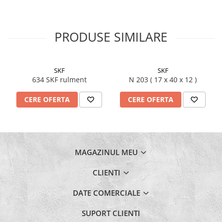
Burghie Stanga
Carote
PRODUSE SIMILARE
Ciocane
Clesti
Coliere
SKF
SKF
Antivibratie
634 SKF rulment
N 203 ( 17 x 40 x 12 )
Arc
CERE OFERTA
CERE OFERTA
Cu doua urechi
De Plastic
Normale
Discuri Taiere
MAGAZINUL MEU
Echipament de lucru
CLIENTI
Etansare
Racloare
DATE COMERCIALE
Manseta
SUPORT CLIENTI
O-ring