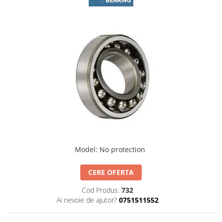
Rulmenti osc. cu role butoi
Curele
Curele trapezoidale
10x
13x
17x
20x
22x
32x
SPA
SPB
SPZ
Model
:
No protection
Curele Dintate
CERE OFERTA
AVX
BX
Cod Produs:
732
Ai nevoie de ajutor?
0751511552
XPA
XPB