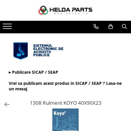
Toate Produsele
Rulmenti
Cu bile
Cu doua randuri de bile
Cu un rand de bile
Contact unghiular
Contact unghiular de precizie
▸ Publicare SICAP / SEAP
Cu role cilindrice
Vrei sa publicam acest produs in SICAP / SEAP ? Lasa-ne
Cu un rand de role
un mesaj
Cu role butoi
1308 Rulment KOYO 40X90X23
Cu role conice
Rulmenti axiali cu role butoi
Rulmenti de presiune