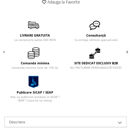
Adauga la Favorite
XPZ
Sudura
Scule
Biti
Chei
LIVRARE GRATUITA
Consultanță
La comenziile peste 500 RON
Cu echipa tehnică specializată
Chei Cu Clichet
Chei Dinamometrice
Chei Fixe/Combinate
Comanda minima
SITE DEDICAT EXCLUSIV B2B
Comanda minima este de 100 lei
NU FACTURAM PERSOANELOR FIZICE!
Chei Pentru Filtre
Chei Reglabile
Extractoare/Inductoare
Publicare SICAP / SEAP
Vrei sa publicam produse in SICAP /
Tubulare
SEAP ? Lasa-ne un mesaj
Abrazive
Benzi
Descriere
Bureti