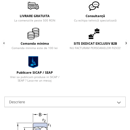
LIVRARE GRATUITA
Consultanță
La comenziile peste 500 RON
Cu echipa tehnică specializată
Comanda minima
SITE DEDICAT EXCLUSIV B2B
Comanda minima este de 100 lei
NU FACTURAM PERSOANELOR FIZICE!
Publicare SICAP / SEAP
Vrei sa publicam produse in SICAP /
SEAP ? Lasa-ne un mesaj
Descriere