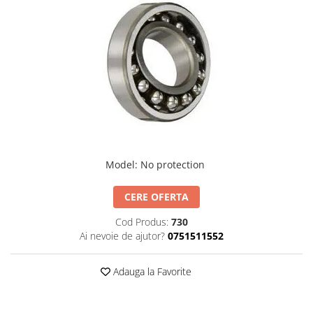
XPB
XPZ
Model
:
No protection
CERE OFERTA
Cod Produs:
730
Ai nevoie de ajutor?
0751511552
Adauga la Favorite