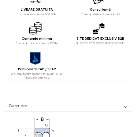
LIVRARE GRATUITA
Consultanță
La comenziile peste 500 RON
Cu echipa tehnică specializată
Comanda minima
SITE DEDICAT EXCLUSIV B2B
Comanda minima este de 100 lei
NU FACTURAM PERSOANELOR FIZICE!
Publicare SICAP / SEAP
Vrei sa publicam produse in SICAP / SEAP
? Lasa-ne un mesaj
Descriere