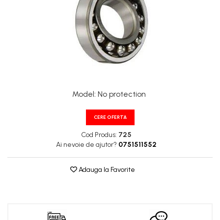
XPA
XPB
XPZ
Model
:
No protection
CERE OFERTA
Cod Produs:
725
Ai nevoie de ajutor?
0751511552
Adauga la Favorite