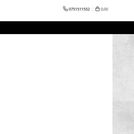
0751511552
0,00