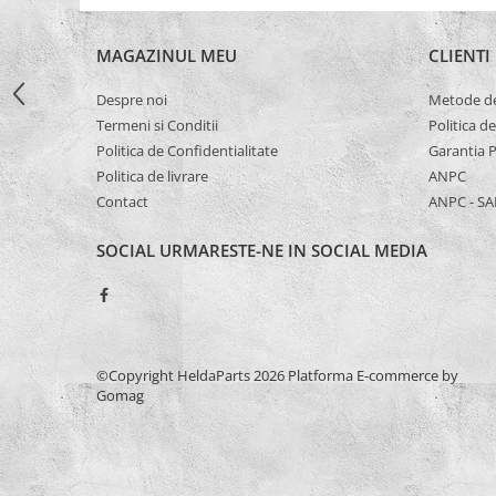
Capete De Slefuit
Discuri
MAGAZINUL MEU
CLIENTI
Perii
Despre noi
Metode de
Pietre
Termeni si Conditii
Politica d
Adezivi
Politica de Confidentialitate
Garantia 
Aditivi
Politica de livrare
ANPC
Contact
ANPC - SA
Burghie
Burghie Beton
SOCIAL
URMARESTE-NE IN SOCIAL MEDIA
Burghie Coada Conica
Burghie Coada Redusa
Burghie Cobalt
Burghie In Trepte
©Copyright HeldaParts 2026
Platforma E-commerce by
Gomag
Burghie Lemn
Burghie lungi si extra lungi
Burghie Metal HSS