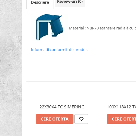
Review-uri
(0)
Descriere
XPZ
Sudura
Scule
Biti
Material : NBR70 etanşare radială cu b
Chei
Chei Cu Clichet
Informatii conformitate produs
Chei Dinamometrice
Chei Fixe/Combinate
Chei Pentru Filtre
Chei Reglabile
Extractoare/Inductoare
Tubulare
22X30X4 TC SIMERING
100X118X12 T
Abrazive
CERE OFERTA
CERE OFER
Benzi
Bureti