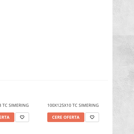
3 TC SIMERING
100X125X10 TC SIMERING
100X125
ERTA
CERE OFERTA
CERE