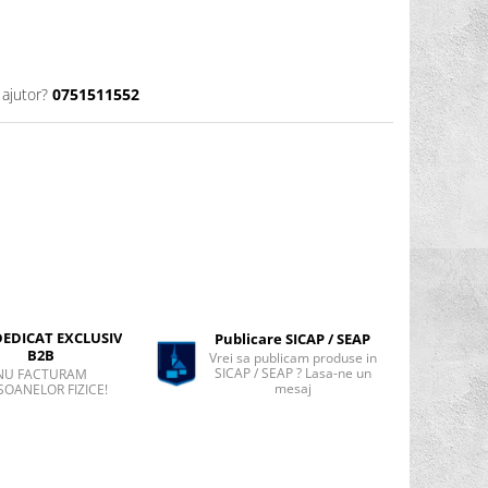
 ajutor?
0751511552
DEDICAT EXCLUSIV
Publicare SICAP / SEAP
B2B
Vrei sa publicam produse in
SICAP / SEAP ? Lasa-ne un
NU FACTURAM
mesaj
SOANELOR FIZICE!