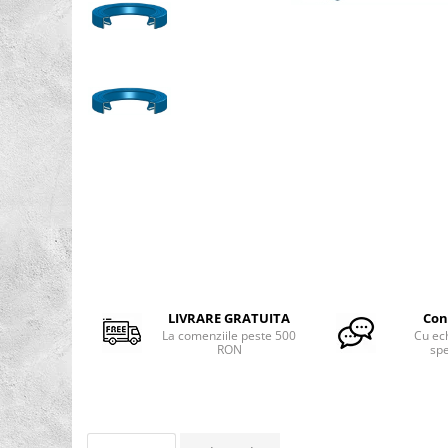
Rulmenti osc. cu role butoi
Curele
Curele trapezoidale
10x
13x
17x
20x
22x
32x
SPA
SPB
Distribuie
pe
SPZ
Facebook
LIVRARE GRATUITA
Con
Curele Dintate
La comenziile peste 500
Cu ec
RON
spe
AVX
BX
XPA
XPB