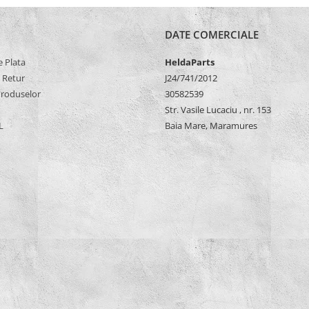
DATE COMERCIALE
 Plata
HeldaParts
e Retur
J24/741/2012
Produselor
30582539
Str. Vasile Lucaciu , nr. 153
L
Baia Mare, Maramures