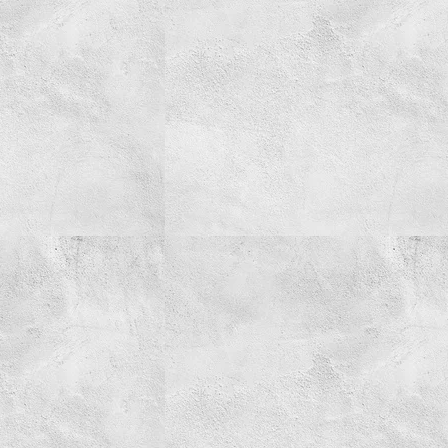
Burghie Stanga
Carote
Ciocane
Clesti
Coliere
Antivibratie
Arc
Cu doua urechi
De Plastic
Normale
Discuri Taiere
Echipament de lucru
Etansare
Racloare
Manseta
O-ring