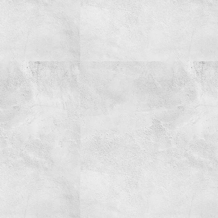
Simering
Spray-uri tehnice
Spuma Activa
AdBlue
Creme/Pasta
Detergenti
Parfum
Tehnica de ridicare
Truse
Vaselina