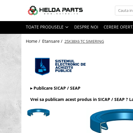
Toate Produsele
TOATE PRODUSELE
DESPRE NOI
CERERE OFERT
Rulmenti
Cu bile
Home /
Etansare /
25X38X6 TC SIMERING
Cu doua randuri de bile
Cu un rand de bile
Contact unghiular
Contact unghiular de precizie
Cu role cilindrice
▸ Publicare SICAP / SEAP
Cu un rand de role
Cu role butoi
Vrei sa publicam acest produs in SICAP / SEAP ? 
Cu role conice
Rulmenti axiali cu role butoi
Rulmenti de presiune