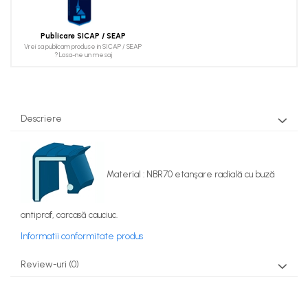
Publicare SICAP / SEAP
Vrei sa publicam produse in SICAP / SEAP
? Lasa-ne un mesaj
Descriere
Material : NBR70 etanşare radială cu buză
antipraf, carcasă cauciuc.
Informatii conformitate produs
Review-uri
(0)