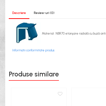
XPB
XPZ
Sudura
Descriere
Review-uri
(0)
Scule
Biti
Chei
Material : NBR70 etanşare radială cu buză antip
Chei Cu Clichet
Chei Dinamometrice
Informatii conformitate produs
Chei Fixe/Combinate
Chei Pentru Filtre
Produse similare
Chei Reglabile
Extractoare/Inductoare
Tubulare
Abrazive
Benzi