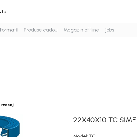
formatii
Produse cadou
Magazin offline
jobs
n mesaj
22X40X10 TC SIME
Model
:
TC