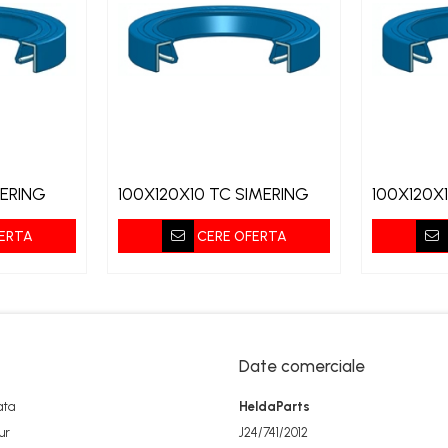
MERING
100X120X10 TC SIMERING
100X120X
ERTA
CERE OFERTA
Date comerciale
ata
HeldaParts
ur
J24/741/2012