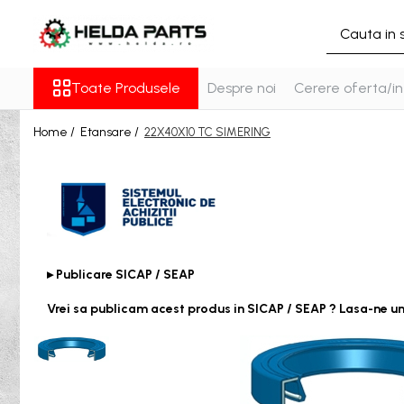
Toate Produsele
Toate Produsele
Despre noi
Cerere oferta/in
Rulmenti
Cu bile
Home /
Etansare /
22X40X10 TC SIMERING
Cu doua randuri de bile
Cu un rand de bile
Contact unghiular
Contact unghiular de precizie
Cu role cilindrice
Cu un rand de role
▸ Publicare SICAP / SEAP
Cu role butoi
Vrei sa publicam acest produs in SICAP / SEAP ? Lasa-ne u
Cu role conice
Rulmenti axiali cu role butoi
Rulmenti de presiune