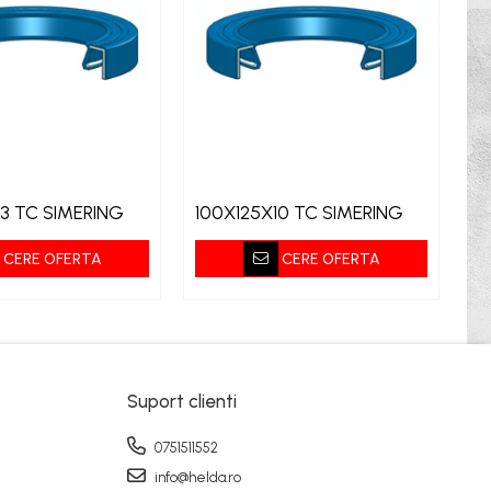
13 TC SIMERING
100X125X10 TC SIMERING
1
CERE OFERTA
CERE OFERTA
Suport clienti
0751511552
info@helda.ro