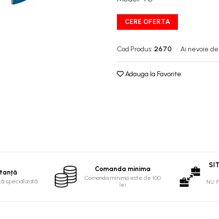
CERE OFERTA
Cod Produs:
2670
Ai nevoie de
Adauga la Favorite
SI
Comanda minima
tanță
Comanda minima este de 100
că specializată
NU 
lei