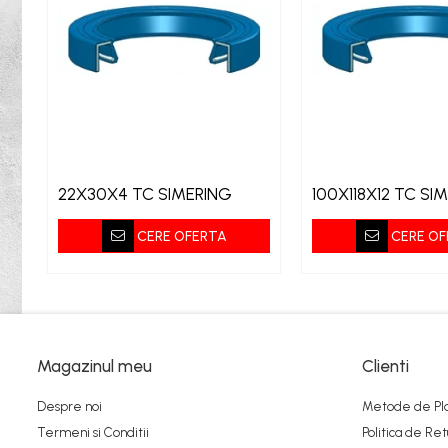
Bureti
Capete De Slefuit
Discuri
Perii
Pietre
Adezivi
22X30X4 TC SIMERING
100X118X12 TC SI
Aditivi
Burghie
CERE OFERTA
CERE OF
Burghie Beton
Burghie Coada Conica
Burghie Coada Redusa
Burghie Cobalt
Magazinul meu
Clienti
Burghie In Trepte
Despre noi
Metode de Pl
Burghie Lemn
Termeni si Conditii
Politica de Ret