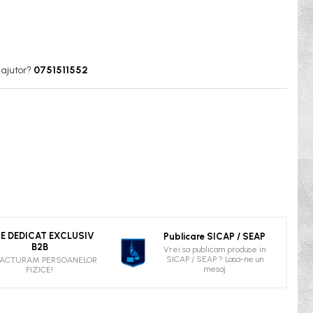
 ajutor?
0751511552
TE DEDICAT EXCLUSIV
Publicare SICAP / SEAP
B2B
Vrei sa publicam produse in
SICAP / SEAP ? Lasa-ne un
FACTURAM PERSOANELOR
mesaj
FIZICE!