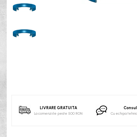
Rulmenti osc. cu role butoi
Curele
Curele trapezoidale
10x
13x
17x
20x
22x
32x
SPA
Distribuie
SPB
pe
SPZ
Facebook
Curele Dintate
LIVRARE GRATUITA
Consul
La comenziile peste 500 RON
Cu echipa tehni
AVX
BX
XPA