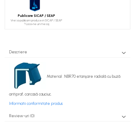
Publicare SICAP / SEAP
Vrei sa publicam produse in SICAP / SEAP
? Lasa-ne un mesaj
Descriere
Material : NBR70 etanşare radială cu buză
antipraf, carcasă cauciuc.
Informatii conformitate produs
Review-uri
(0)