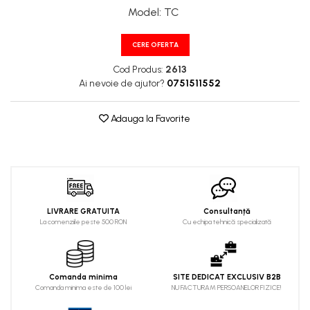
XPA
Model
:
TC
XPB
XPZ
CERE OFERTA
Cod Produs:
2613
Ai nevoie de ajutor?
0751511552
Adauga la Favorite
LIVRARE GRATUITA
Consultanță
La comenziile peste 500 RON
Cu echipa tehnică specializată
Comanda minima
SITE DEDICAT EXCLUSIV B2B
Comanda minima este de 100 lei
NU FACTURAM PERSOANELOR FIZICE!