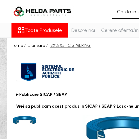
Toate Produsele
Toate Produsele
Despre noi
Cerere oferta/in
Rulmenti
Cu bile
Home /
Etansare /
12X32X5 TC SIMERING
Cu doua randuri de bile
Cu un rand de bile
Contact unghiular
Contact unghiular de precizie
Cu role cilindrice
Cu un rand de role
▸ Publicare SICAP / SEAP
Cu role butoi
Vrei sa publicam acest produs in SICAP / SEAP ? Lasa-ne u
Cu role conice
Rulmenti axiali cu role butoi
Rulmenti de presiune