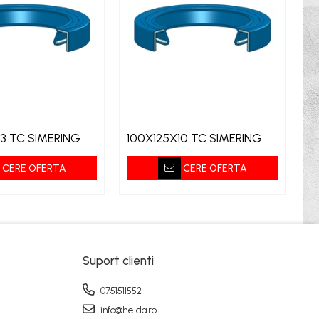
13 TC SIMERING
100X125X10 TC SIMERING
1
CERE OFERTA
CERE OFERTA
Suport clienti
0751511552
info@helda.ro