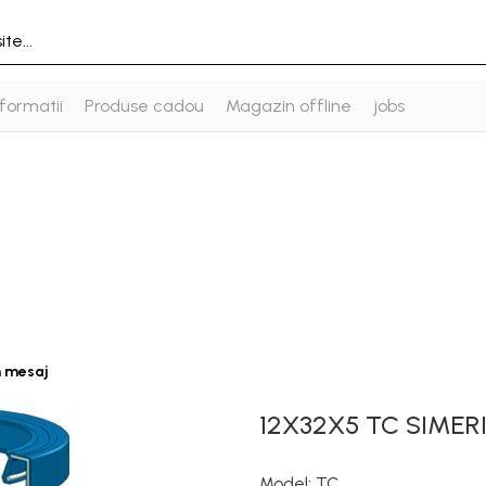
formatii
Produse cadou
Magazin offline
jobs
n mesaj
12X32X5 TC SIMER
Model
:
TC