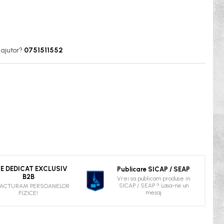
 ajutor?
0751511552
TE DEDICAT EXCLUSIV
Publicare SICAP / SEAP
B2B
Vrei sa publicam produse in
SICAP / SEAP ? Lasa-ne un
FACTURAM PERSOANELOR
mesaj
FIZICE!