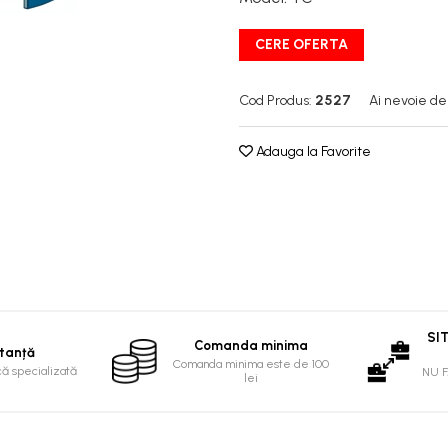
CERE OFERTA
Cod Produs:
2527
Ai nevoie de
Adauga la Favorite
SI
Comanda minima
tanță
Comanda minima este de 100
că specializată
NU 
lei