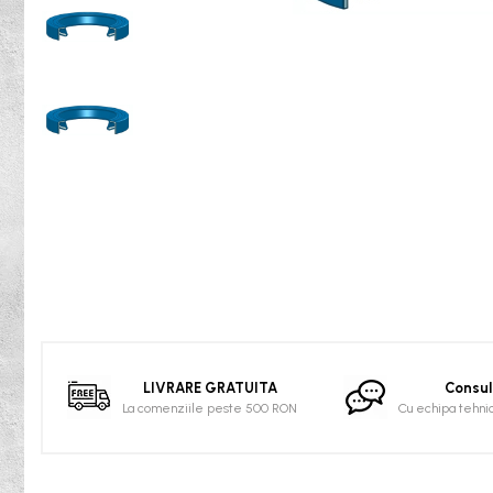
Rulmenti osc. cu role butoi
Curele
Curele trapezoidale
10x
13x
17x
20x
22x
32x
SPA
Distribuie
SPB
pe
SPZ
Facebook
Curele Dintate
LIVRARE GRATUITA
Consul
La comenziile peste 500 RON
Cu echipa tehni
AVX
BX
XPA