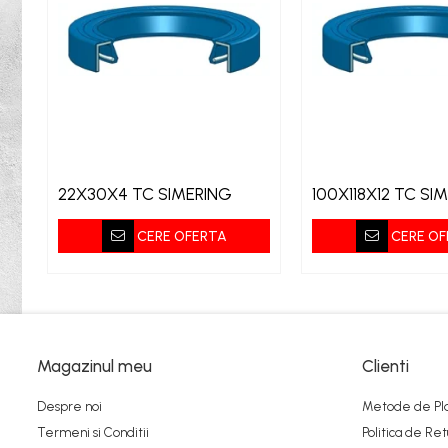
Bureti
Capete De Slefuit
Discuri
Perii
Pietre
Adezivi
22X30X4 TC SIMERING
100X118X12 TC SI
Aditivi
Burghie
CERE OFERTA
CERE OF
Burghie Beton
Burghie Coada Conica
Burghie Coada Redusa
Burghie Cobalt
Magazinul meu
Clienti
Burghie In Trepte
Despre noi
Metode de Pl
Burghie Lemn
Termeni si Conditii
Politica de Ret