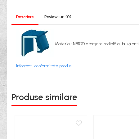
XPB
XPZ
Sudura
Descriere
Review-uri
(0)
Scule
Biti
Chei
Material : NBR70 etanşare radială cu buză antip
Chei Cu Clichet
Chei Dinamometrice
Informatii conformitate produs
Chei Fixe/Combinate
Chei Pentru Filtre
Produse similare
Chei Reglabile
Extractoare/Inductoare
Tubulare
Abrazive
Benzi