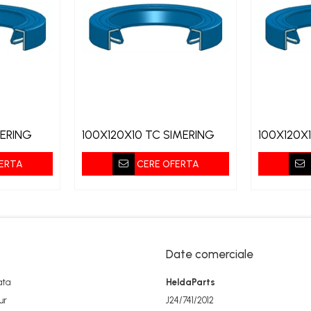
MERING
100X120X10 TC SIMERING
100X120X
ERTA
CERE OFERTA
Date comerciale
ata
HeldaParts
ur
J24/741/2012