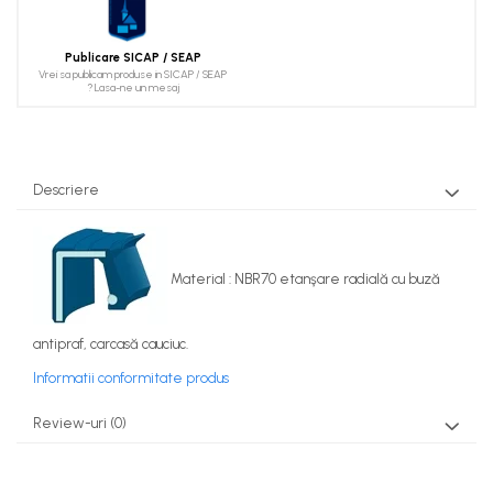
Publicare SICAP / SEAP
Vrei sa publicam produse in SICAP / SEAP
? Lasa-ne un mesaj
Descriere
Material : NBR70 etanşare radială cu buză
antipraf, carcasă cauciuc.
Informatii conformitate produs
Review-uri
(0)