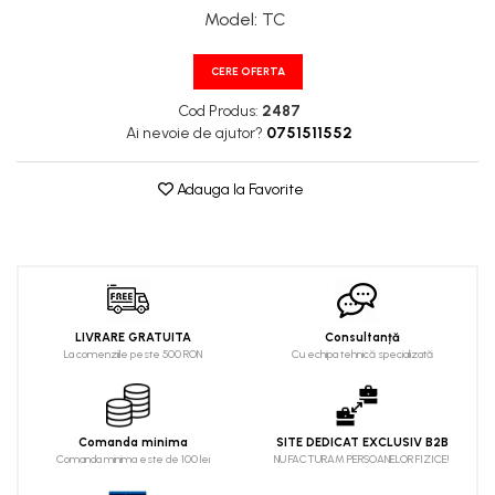
XPA
Model
:
TC
XPB
XPZ
CERE OFERTA
Cod Produs:
2487
Ai nevoie de ajutor?
0751511552
Adauga la Favorite
LIVRARE GRATUITA
Consultanță
La comenziile peste 500 RON
Cu echipa tehnică specializată
Comanda minima
SITE DEDICAT EXCLUSIV B2B
Comanda minima este de 100 lei
NU FACTURAM PERSOANELOR FIZICE!